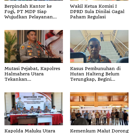
Berpindah Kantor ke
Wakil Ketua Komisi I
Fogi, PT MDP Siap
DPRD Sula Dinilai Gagal
Wujudkan Pelayanan
Paham Regulasi
Nyata bagi Pensiun di
Sula
Mutasi Pejabat, Kapolres
Kasus Pembunuhan di
Halmahera Utara
Hutan Halteng Belum
Tekankan
Terungkap, Begini
Profesionalisme dan
Penjelasan Kapolda
Pelayanan Presisi
Malut
Kapolda Maluku Utara
Kemenkum Malut Dorong