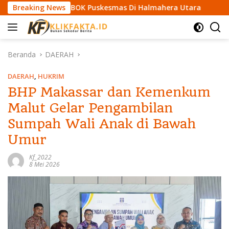
L
iar Dana BOK Puskesmas Di Halmahera Utara
Breaking News
BPD Atubu
a
n
g
s
Beranda
DAERAH
u
n
DAERAH
,
HUKRIM
g
BHP Makassar dan Kemenkum
k
Malut Gelar Pengambilan
e
k
Sumpah Wali Anak di Bawah
o
Umur
n
t
Kf_2022
e
8 Mei 2026
n