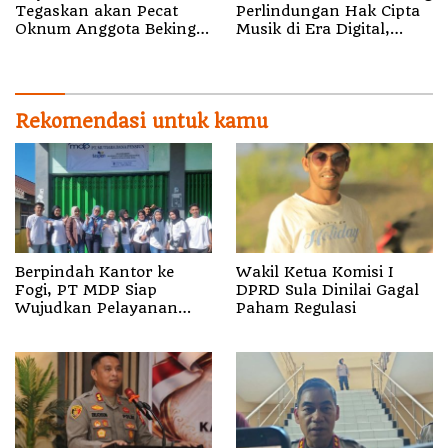
Tegaskan akan Pecat
Perlindungan Hak Cipta
Oknum Anggota Bekingi
Musik di Era Digital,
Segala Bentuk Kejahatan
Sosialisasikan
Pencatatan Gratis dan
Penguatan Royalti
Rekomendasi untuk kamu
Berpindah Kantor ke
Wakil Ketua Komisi I
Fogi, PT MDP Siap
DPRD Sula Dinilai Gagal
Wujudkan Pelayanan
Paham Regulasi
Nyata bagi Pensiun di
Sula