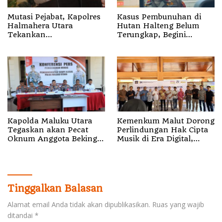
Mutasi Pejabat, Kapolres
Kasus Pembunuhan di
Halmahera Utara
Hutan Halteng Belum
Tekankan
Terungkap, Begini
Profesionalisme dan
Penjelasan Kapolda
Pelayanan Presisi
Malut
Kapolda Maluku Utara
Kemenkum Malut Dorong
Tegaskan akan Pecat
Perlindungan Hak Cipta
Oknum Anggota Bekingi
Musik di Era Digital,
Segala Bentuk Kejahatan
Sosialisasikan
Pencatatan Gratis dan
Penguatan Royalti
Tinggalkan Balasan
Alamat email Anda tidak akan dipublikasikan.
Ruas yang wajib
ditandai
*