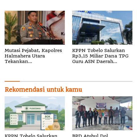
Nyata bagi Pensiun di
Sula
Mutasi Pejabat, Kapolres
KPPN Tobelo Salurkan
Halmahera Utara
Rp3,15 Miliar Dana TPG
Tekankan
Guru ASN Daerah
Profesionalisme dan
Gelombang I Juli 2026
Pelayanan Presisi
Rekomendasi untuk kamu
KPPN Tobelo Salurkan
BPD Atubul Dol