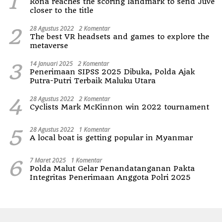
1
Rona reaches the scoring landmark to send Juve
closer to the title
2
28 Agustus 2022
2 Komentar
The best VR headsets and games to explore the
metaverse
3
14 Januari 2025
2 Komentar
Penerimaan SIPSS 2025 Dibuka, Polda Ajak
Putra-Putri Terbaik Maluku Utara
4
28 Agustus 2022
2 Komentar
Cyclists Mark McKinnon win 2022 tournament
5
28 Agustus 2022
1 Komentar
A local boat is getting popular in Myanmar
6
7 Maret 2025
1 Komentar
Polda Malut Gelar Penandatanganan Pakta
Integritas Penerimaan Anggota Polri 2025