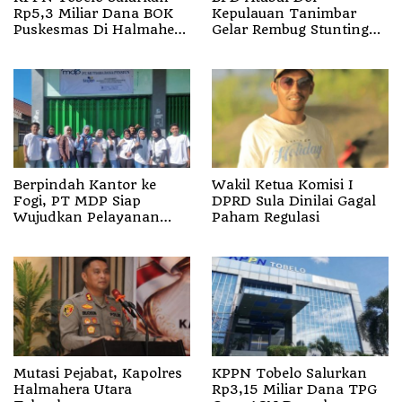
Rp5,3 Miliar Dana BOK
Kepulauan Tanimbar
Puskesmas Di Halmahera
Gelar Rembug Stunting
Utara
TA 2026
Berpindah Kantor ke
Wakil Ketua Komisi I
Fogi, PT MDP Siap
DPRD Sula Dinilai Gagal
Wujudkan Pelayanan
Paham Regulasi
Nyata bagi Pensiun di
Sula
Mutasi Pejabat, Kapolres
KPPN Tobelo Salurkan
Halmahera Utara
Rp3,15 Miliar Dana TPG