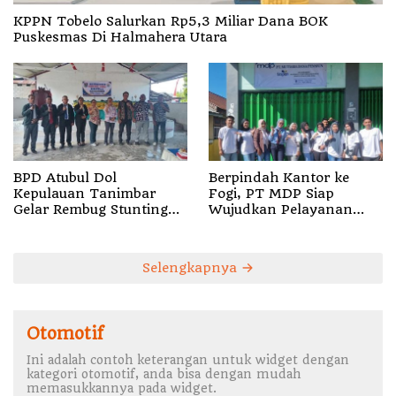
KPPN Tobelo Salurkan Rp5,3 Miliar Dana BOK
Puskesmas Di Halmahera Utara
BPD Atubul Dol
Berpindah Kantor ke
Kepulauan Tanimbar
Fogi, PT MDP Siap
Gelar Rembug Stunting
Wujudkan Pelayanan
TA 2026
Nyata bagi Pensiun di
Sula
Selengkapnya
Otomotif
Ini adalah contoh keterangan untuk widget dengan
kategori otomotif, anda bisa dengan mudah
memasukkannya pada widget.