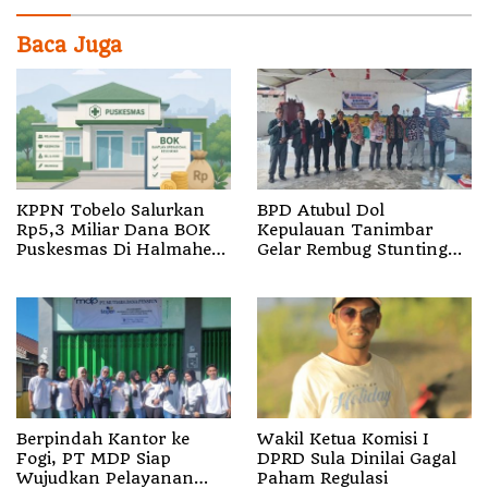
Baca Juga
KPPN Tobelo Salurkan
BPD Atubul Dol
Rp5,3 Miliar Dana BOK
Kepulauan Tanimbar
Puskesmas Di Halmahera
Gelar Rembug Stunting
Utara
TA 2026
Berpindah Kantor ke
Wakil Ketua Komisi I
Fogi, PT MDP Siap
DPRD Sula Dinilai Gagal
Wujudkan Pelayanan
Paham Regulasi