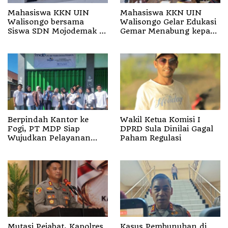
Mahasiswa KKN UIN
Mahasiswa KKN UIN
Walisongo bersama
Walisongo Gelar Edukasi
Siswa SDN Mojodemak 3
Gemar Menabung kepada
Ziarahi Makam Pendiri
Siswa di SD 3 Mojodemak
Desa
Berpindah Kantor ke
Wakil Ketua Komisi I
Fogi, PT MDP Siap
DPRD Sula Dinilai Gagal
Wujudkan Pelayanan
Paham Regulasi
Nyata bagi Pensiun di
Sula
Mutasi Pejabat, Kapolres
Kasus Pembunuhan di