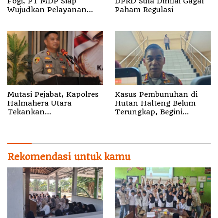
Fogi, PT MDP Siap
DPRD Sula Dinilai Gagal
Wujudkan Pelayanan
Paham Regulasi
Nyata bagi Pensiun di
Sula
Mutasi Pejabat, Kapolres
Kasus Pembunuhan di
Halmahera Utara
Hutan Halteng Belum
Tekankan
Terungkap, Begini
Profesionalisme dan
Penjelasan Kapolda
Pelayanan Presisi
Malut
Rekomendasi untuk kamu