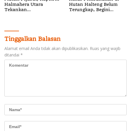
Halmahera Utara
Hutan Halteng Belum
Tekankan
Terungkap, Begini
Profesionalisme dan
Penjelasan Kapolda
Pelayanan Presisi
Malut
Tinggalkan Balasan
Alamat email Anda tidak akan dipublikasikan.
Ruas yang wajib
ditandai
*