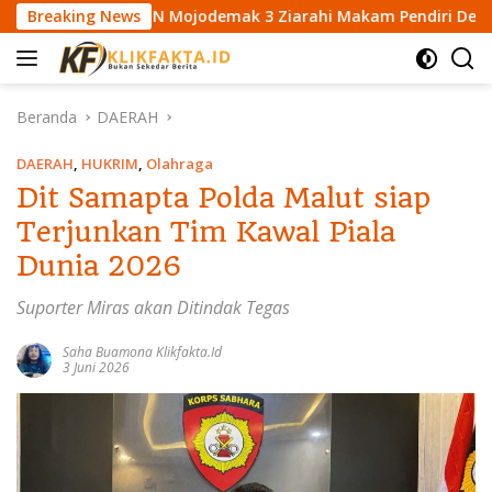
L
swa SDN Mojodemak 3 Ziarahi Makam Pendiri Desa
Breaking News
Ma
a
n
g
s
Beranda
DAERAH
u
n
DAERAH
,
HUKRIM
,
Olahraga
g
Dit Samapta Polda Malut siap
k
Terjunkan Tim Kawal Piala
e
k
Dunia 2026
o
n
Suporter Miras akan Ditindak Tegas
t
e
Saha Buamona Klikfakta.id
3 Juni 2026
n