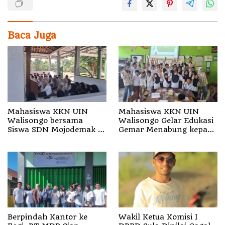
Baca Juga
Mahasiswa KKN UIN
Mahasiswa KKN UIN
Walisongo bersama
Walisongo Gelar Edukasi
Siswa SDN Mojodemak 3
Gemar Menabung kepada
Ziarahi Makam Pendiri
Siswa di SD 3 Mojodemak
Desa
Berpindah Kantor ke
Wakil Ketua Komisi I