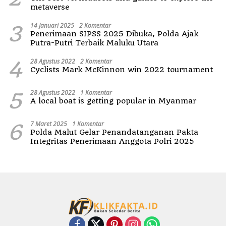
metaverse
3
14 Januari 2025
2 Komentar
Penerimaan SIPSS 2025 Dibuka, Polda Ajak
Putra-Putri Terbaik Maluku Utara
4
28 Agustus 2022
2 Komentar
Cyclists Mark McKinnon win 2022 tournament
5
28 Agustus 2022
1 Komentar
A local boat is getting popular in Myanmar
6
7 Maret 2025
1 Komentar
Polda Malut Gelar Penandatanganan Pakta
Integritas Penerimaan Anggota Polri 2025