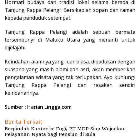
Hormati budaya dan tradisi lokal selama berada di
Tanjung Rappa Pelangi. Bersikaplah sopan dan ramah
kepada penduduk setempat.
Tanjung Rappa Pelangi adalah sebuah permata
tersembunyi di Maluku Utara yang menanti untuk
dijelajahi.
Keindahan alamnya yang luar biasa, dipadukan dengan
suasana yang masih alami dan asri, akan memberikan
pengalaman wisata yang tak terlupakan. Ayo kunjungi
Tanjung Rappa Pelangi dan rasakan sendiri
keindahannya.
Sumber : Harian Lingga.com
Berita Terkait
Berpindah Kantor ke Fogi, PT MDP Siap Wujudkan
Pelayanan Nyata bagi Pensiun di Sula