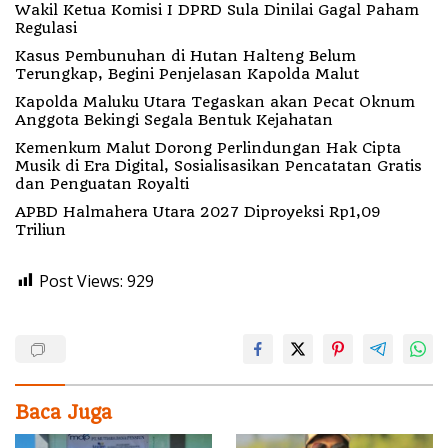
Wakil Ketua Komisi I DPRD Sula Dinilai Gagal Paham
Regulasi
Kasus Pembunuhan di Hutan Halteng Belum
Terungkap, Begini Penjelasan Kapolda Malut
Kapolda Maluku Utara Tegaskan akan Pecat Oknum
Anggota Bekingi Segala Bentuk Kejahatan
Kemenkum Malut Dorong Perlindungan Hak Cipta
Musik di Era Digital, Sosialisasikan Pencatatan Gratis
dan Penguatan Royalti
APBD Halmahera Utara 2027 Diproyeksi Rp1,09
Triliun
Post Views:
929
Baca Juga