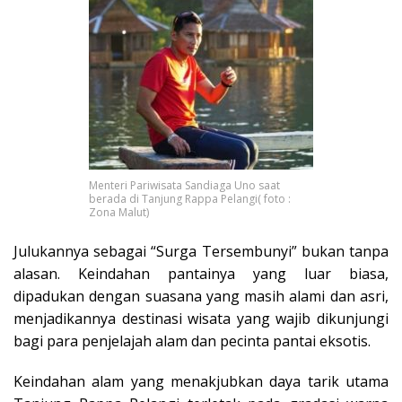
Menteri Pariwisata Sandiaga Uno saat
berada di Tanjung Rappa Pelangi( foto :
Zona Malut)
Julukannya sebagai “Surga Tersembunyi” bukan tanpa
alasan. Keindahan pantainya yang luar biasa,
dipadukan dengan suasana yang masih alami dan asri,
menjadikannya destinasi wisata yang wajib dikunjungi
bagi para penjelajah alam dan pecinta pantai eksotis.
Keindahan alam yang menakjubkan daya tarik utama