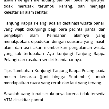
tidak merusak terumbu karang, dan menjaga
kelestarian alam sekitar.
Tanjung Rappa Pelangi adalah destinasi wisata bahari
yang wajib dikunjungi bagi para pecinta pantai dan
penjelajah alam. Keindahan alamnya yang
menakjubkan, dipadukan dengan suasana yang masih
alami dan asri, akan memberikan pengalaman wisata
yang tak terlupakan. Ayo kunjungi Tanjung Rappa
Pelangi dan rasakan sendiri keindahannya.
Tips Tambahan: Kunjungi Tanjung Rappa Pelangi pada
musim kemarau (Juni hingga September) untuk
mendapatkan cuaca yang cerah dan laut yang tenang.
Bawalah uang tunai secukupnya karena tidak tersedia
ATM di sekitar pantai.