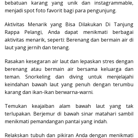
bebatuan karang yang unik dan instagrammable,
menjadi spot foto favorit bagi para pengunjung.
Aktivitas Menarik yang Bisa Dilakukan Di Tanjung
Rappa Pelangi, Anda dapat menikmati berbagai
aktivitas menarik, seperti: Berenang dan bermain air di
laut yang jernih dan tenang.
Rasakan kesegaran air laut dan lepaskan stres dengan
berenang atau bermain air bersama keluarga dan
teman. Snorkeling dan diving untuk menjelajahi
keindahan bawah laut yang penuh dengan terumbu
karang dan ikan-ikan berwarna-warni.
Temukan keajaiban alam bawah laut yang tak
terlupakan. Berjemur di bawah sinar matahari sambil
menikmati pemandangan pantai yang indah.
Relakskan tubuh dan pikiran Anda dengan menikmati