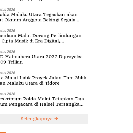
olda Malut
stus 2026
olda Maluku Utara Tegaskan akan
at Oknum Anggota Bekingi Segala
tuk Kejahatan
stus 2026
enkum Malut Dorong Perlindungan
Cipta Musik di Era Digital,
ialisasikan Pencatatan Gratis dan
guatan Royalti
stus 2026
D Halmahera Utara 2027 Diproyeksi
,09 Triliun
stus 2026
da Malut Lidik Proyek Jalan Tani Milik
tan Maluku Utara di Tidore
stus 2026
reskrimum Polda Malut Tetapkan Dua
um Pengacara di Halsel Tersangka
alsuan Surat
Selengkapnya