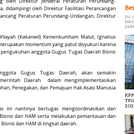
ng oleh Direktur Jenderal Peraturan Perundang-
Be
, didampingi oleh Direktur Fasilitasi Perancangan
ancang Peraturan Perundang-Undangan, Direktur
Ini 
kate
pada
ilayah (Kakanwil) Kemenkumham Malut, Ignatius
merupakan momentum yang patut disyukuri karena
an pengukuhan anggota Gugus Tugas Daerah Bisnis
anggota Gugus Tugas Daerah, akan semakin
emerintah Daerah dalam mengimplementasikan
han, Penegakan, dan Pemajuan Hak Asasi Manusia
KPP
TPG
202
s ini nantinya bertugas mengoordinasikan dan
 Bisnis dan HAM serta melakukan pemantauan dan
 Bisnis dan HAM di tingkat daerah.