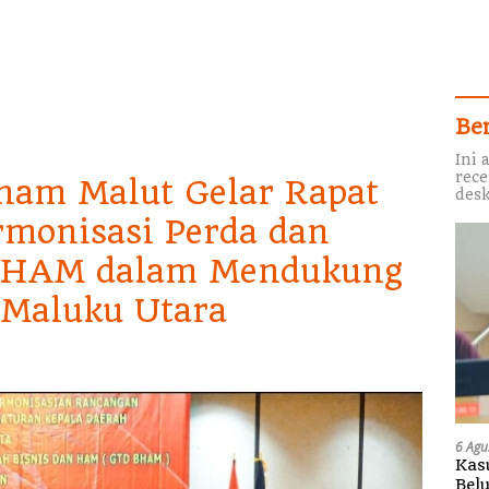
Be
Ini 
rece
am Malut Gelar Rapat
desk
rmonisasi Perda dan
BHAM dalam Mendukung
 Maluku Utara
6 Agu
Kas
Bel