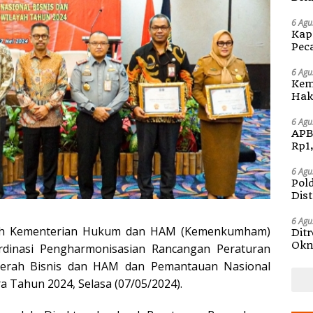
Kap
6 Agu
Kap
Pec
Ben
6 Agu
Kem
Hak 
Sos
Pen
6 Agu
APB
Rp1
6 Agu
Pol
Dis
6 Agu
ah Kementerian Hukum dan HAM (Kemenkumham)
Dit
Okn
dinasi Pengharmonisasian Rancangan Peraturan
Pem
erah Bisnis dan HAM dan Pemantauan Nasional
a Tahun 2024, Selasa (07/05/2024).