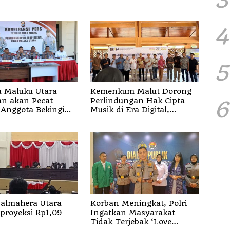
4
5
 Maluku Utara
Kemenkum Malut Dorong
akan Pecat
Perlindungan Hak Cipta
6
Anggota Bekingi
Musik di Era Digital,
Bentuk Kejahatan
Sosialisasikan Pencatatan
Gratis dan Penguatan
Royalti
almahera Utara
Korban Meningkat, Polri
proyeksi Rp1,09
Ingatkan Masyarakat
Tidak Terjebak ‘Love