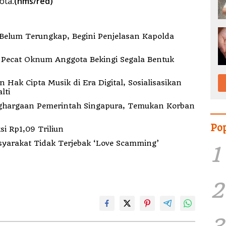
ota
.(hms/red)
elum Terungkap, Begini Penjelasan Kapolda
k
ak Cipta Musik di Era Digital, Sosialisasikan
lti
hargaan Pemerintah Singapura, Temukan Korban
Po
i Rp1,09 Triliun
syarakat Tidak Terjebak ‘Love Scamming’
1
2
3