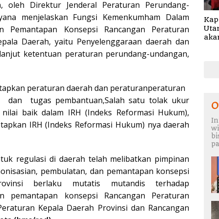
, oleh Direktur Jenderal Peraturan Perundang-
lyana menjelaskan Fungsi Kemenkumham Dalam
Kap
Uta
an Pemantapan Konsepsi Rancangan Peraturan
akan Pecat 
pala Daerah, yaitu Penyelenggaraan daerah dan
Ang
lanjut ketentuan peraturan perundang-undangan,
Seg
Kej
apkan peraturan daerah dan peraturanperaturan
dan tugas pembantuan,Salah satu tolak ukur
O
nilai baik dalam IRH (Indeks Reformasi Hukum),
In
tapkan IRH (Indeks Reformasi Hukum) nya daerah
wi
b
pa
k regulasi di daerah telah melibatkan pimpinan
onisasian, pembulatan, dan pemantapan konsepsi
ovinsi berlaku mutatis mutandis terhadap
an pemantapan konsepsi Rancangan Peraturan
eraturan Kepala Daerah Provinsi dan Rancangan