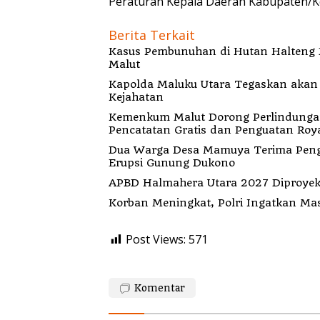
Peraturan Kepala Daerah Kabupaten/K
Berita Terkait
Kasus Pembunuhan di Hutan Halteng B
Malut
Kapolda Maluku Utara Tegaskan akan Pecat Oknum Anggota Bekingi Segala Bentu
Kejahatan
Kemenkum Malut Dorong Perlindungan H
Pencatatan Gratis dan Penguatan Roya
Dua Warga Desa Mamuya Terima Peng
Erupsi Gunung Dukono
APBD Halmahera Utara 2027 Diproyeks
Korban Meningkat, Polri Ingatkan Ma
Post Views:
571
Komentar