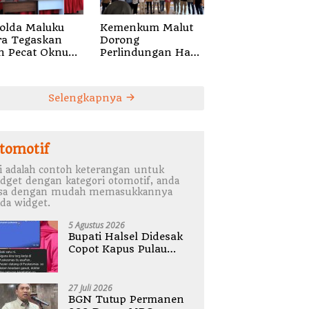
olda Maluku
Kemenkum Malut
ra Tegaskan
Dorong
Oknum
Perlindungan Hak
gota Bekingi
Cipta Musik di Era
ala Bentuk
Digital,
ahatan
Sosialisasikan
Selengkapnya
Pencatatan Gratis
dan Penguatan
Royalti
tomotif
i adalah contoh keterangan untuk
dget dengan kategori otomotif, anda
isa dengan mudah memasukkannya
da widget.
5 Agustus 2026
Bupati Halsel Didesak
Copot Kapus Pulau
Joronga Nurdewi
Pandey
27 Juli 2026
BGN Tutup Permanen