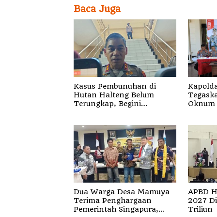
Baca Juga
Kasus Pembunuhan di
Kapolda
Hutan Halteng Belum
Tegaskan 
Terungkap, Begini
Oknum 
Penjelasan Kapolda Malut
Segala 
Dua Warga Desa Mamuya
APBD H
Terima Penghargaan
2027 Di
Pemerintah Singapura,
Triliun