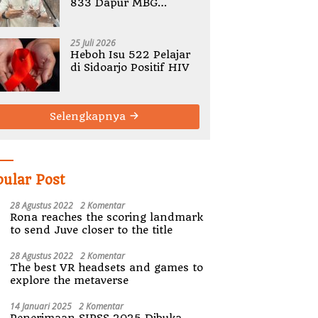
833 Dapur MBG
Bermasalah, Tegaskan
Tak Ada Toleransi
Pelanggaran SOP
25 Juli 2026
Heboh Isu 522 Pelajar
di Sidoarjo Positif HIV
Selengkapnya
pular Post
28 Agustus 2022
2 Komentar
Rona reaches the scoring landmark
to send Juve closer to the title
28 Agustus 2022
2 Komentar
The best VR headsets and games to
explore the metaverse
14 Januari 2025
2 Komentar
Penerimaan SIPSS 2025 Dibuka,