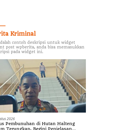
rita Kriminal
adalah contoh deskripsi untuk widget
nt post wpberita, anda bisa memasukkan
ripsi pada widget ini.
stus 2026
us Pembunuhan di Hutan Halteng
um Terungkap, Begini Penjelasan