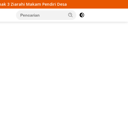
Pendiri Desa
Mahasiswa KKN UIN Walisongo Gelar Edu