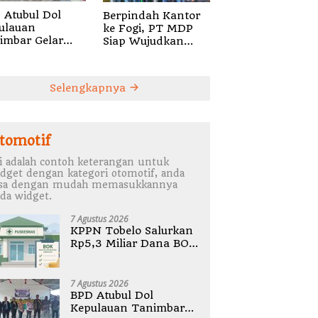
 Atubul Dol
Berpindah Kantor
ulauan
ke Fogi, PT MDP
imbar Gelar
Siap Wujudkan
bug Stunting
Pelayanan Nyata
2026
bagi Pensiun di
Sula
Selengkapnya
tomotif
i adalah contoh keterangan untuk
dget dengan kategori otomotif, anda
isa dengan mudah memasukkannya
da widget.
7 Agustus 2026
KPPN Tobelo Salurkan
Rp5,3 Miliar Dana BOK
Puskesmas Di
Halmahera Utara
7 Agustus 2026
BPD Atubul Dol
Kepulauan Tanimbar