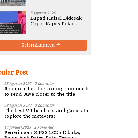
Gelar Rembug Stunting
TA 2026
5 Agustus 2026
Bupati Halsel Didesak
Copot Kapus Pulau
Joronga Nurdewi
Pandey
Selengkapnya
pular Post
28 Agustus 2022
2 Komentar
Rona reaches the scoring landmark
to send Juve closer to the title
28 Agustus 2022
2 Komentar
The best VR headsets and games to
explore the metaverse
14 Januari 2025
2 Komentar
Penerimaan SIPSS 2025 Dibuka,
Polda Ajak Putra-Putri Terbaik