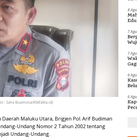
Pen
8 Agu
Mah
Edu
di 
7 Agu
Berp
Wuj
di S
7 Agu
Wak
Gag
6 Agu
Kas
Bel
Kap
6 Agu
Kap
to : Saha Buamona/Klikfakta.id)
Pec
Ben
 Daerah Maluku Utara, Brigjen Pol. Arif Budiman
i Undang-Undang Nomor 2 Tahun 2002 tentang
enjadi Undang-Undang.