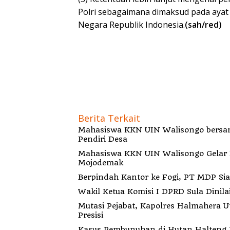
Polri sebagaimana dimaksud pada ayat (
Negara Republik Indonesia.
(sah/red)
Berita Terkait
Mahasiswa KKN UIN Walisongo bersa
Pendiri Desa
Mahasiswa KKN UIN Walisongo Gelar 
Mojodemak
Berp
Wakil Ketua Komisi I DPRD Sula Dinila
Mutasi Pejabat, Kapolres Halmahera 
Presisi
Kasus Pembunuhan di Hutan Halteng B