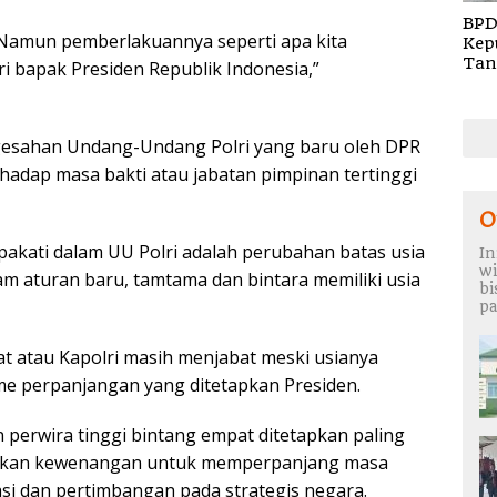
BPD
 Namun pemberlakuannya seperti apa kita
Kep
Tan
 bapak Presiden Republik Indonesia,”
Rem
TA 
gesahan Undang-Undang Polri yang baru oleh DPR
adap masa bakti atau jabatan pimpinan tertinggi
O
epakati dalam UU Polri adalah perubahan batas usia
In
wi
am aturan baru, tamtama dan bintara memiliki usia
b
pa
t atau Kapolri masih menjabat meski usianya
sme perpanjangan yang ditetapkan Presiden.
 perwira tinggi bintang empat ditetapkan paling
erikan kewenangan untuk memperpanjang masa
si dan pertimbangan pada strategis negara.