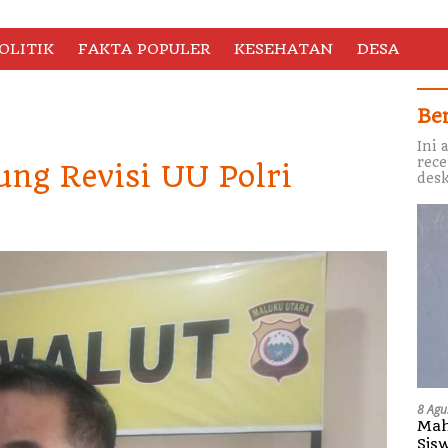
OLITIK
FAKTA POPULER
KESEHATAN
DESA
Be
Ini 
rece
ng Revisi UU Polri
desk
8 Agu
Mah
Sis