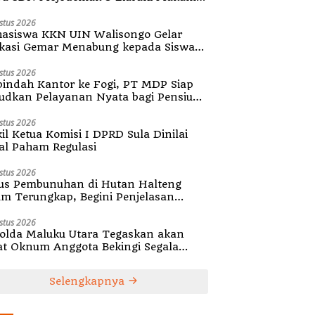
diri Desa
stus 2026
asiswa KKN UIN Walisongo Gelar
kasi Gemar Menabung kepada Siswa
SD 3 Mojodemak
stus 2026
indah Kantor ke Fogi, PT MDP Siap
udkan Pelayanan Nyata bagi Pensiun
ula
stus 2026
il Ketua Komisi I DPRD Sula Dinilai
al Paham Regulasi
stus 2026
us Pembunuhan di Hutan Halteng
um Terungkap, Begini Penjelasan
olda Malut
stus 2026
olda Maluku Utara Tegaskan akan
at Oknum Anggota Bekingi Segala
tuk Kejahatan
Selengkapnya