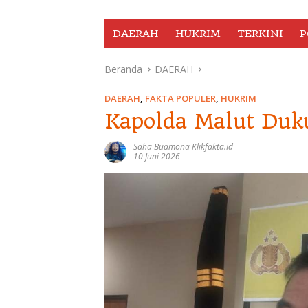
DAERAH
HUKRIM
TERKINI
P
Beranda
DAERAH
DAERAH
,
FAKTA POPULER
,
HUKRIM
Kapolda Malut Duku
Saha Buamona Klikfakta.id
10 Juni 2026