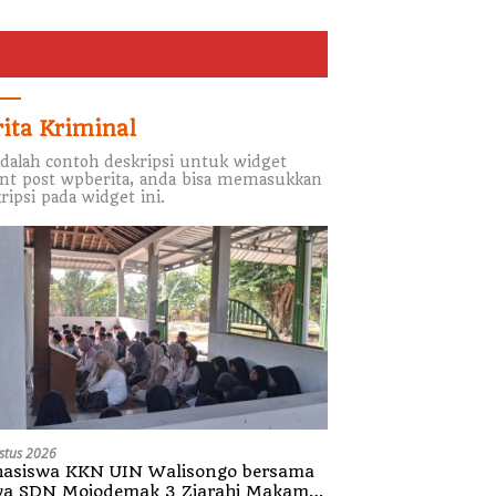
rita Kriminal
adalah contoh deskripsi untuk widget
nt post wpberita, anda bisa memasukkan
ripsi pada widget ini.
stus 2026
asiswa KKN UIN Walisongo bersama
wa SDN Mojodemak 3 Ziarahi Makam