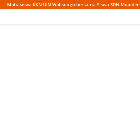
IN Walisongo bersama Siswa SDN Mojodemak 3 Ziarahi Makam 