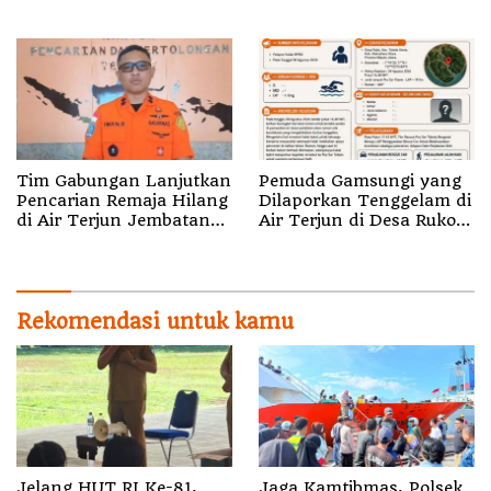
Pencatatan Hak Cipta
melalui Fun Walk di
Musik Kini Rp0
Ternate
Tim Gabungan Lanjutkan
Pemuda Gamsungi yang
Pencarian Remaja Hilang
Dilaporkan Tenggelam di
di Air Terjun Jembatan
Air Terjun di Desa Ruko
Alam
Halut Belum Ditemukan
Rekomendasi untuk kamu
Jelang HUT RI Ke-81,
Jaga Kamtibmas, Polsek