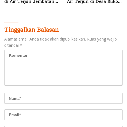
di Air Terjun Jembatan
Air Terjun di Desa Ruko
Alam
Halut Belum Ditemukan
Tinggalkan Balasan
Alamat email Anda tidak akan dipublikasikan.
Ruas yang wajib
ditandai
*