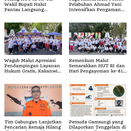
Wakil Bupati Halut
Pelabuhan Ahmad Yani
Pantau Langsung
Intensifkan Pengamanan
Latihan Paskibraka
Aktivitas Penumpang
Wagub Malut Apresiasi
Kemenkum Malut
Pendampingan Layanan
Semarakkan HUT RI dan
Hukum Gratis, Kakanwil:
Hari Pengayoman ke-81
Pencatatan Hak Cipta
melalui Fun Walk di
Musik Kini Rp0
Ternate
Tim Gabungan Lanjutkan
Pemuda Gamsungi yang
Pencarian Remaja Hilang
Dilaporkan Tenggelam di