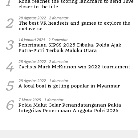
1
Rona reaches the scoring landmark to send Juve
closer to the title
2
28 Agustus 2022
2 Komentar
The best VR headsets and games to explore the
metaverse
3
14 Januari 2025
2 Komentar
Penerimaan SIPSS 2025 Dibuka, Polda Ajak
Putra-Putri Terbaik Maluku Utara
4
28 Agustus 2022
2 Komentar
Cyclists Mark McKinnon win 2022 tournament
5
28 Agustus 2022
1 Komentar
A local boat is getting popular in Myanmar
6
7 Maret 2025
1 Komentar
Polda Malut Gelar Penandatanganan Pakta
Integritas Penerimaan Anggota Polri 2025