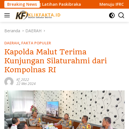
L
angsung Latihan Paskibraka
Breaking News
Menuju IFRC 2026, ERT NHM
a
n
g
s
Beranda
DAERAH
u
n
DAERAH
,
FAKTA POPULER
g
Kapolda Malut Terima
k
Kunjungan Silaturahmi dari
e
k
Kompolnas RI
o
n
Kf_2022
22 Mei 2024
t
e
n