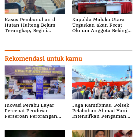
Kasus Pembunuhan di
Kapolda Maluku Utara
Hutan Halteng Belum
Tegaskan akan Pecat
Terungkap, Begini
Oknum Anggota Bekingi
Penjelasan Kapolda
Segala Bentuk Kejahatan
Malut
Rekomendasi untuk kamu
Inovasi Perahu Layar
Jaga Kamtibmas, Polsek
Percepat Pendirian
Pelabuhan Ahmad Yani
Perseroan Perorangan
Intensifkan Pengamanan
bagi Pelaku Usaha di
Aktivitas Penumpang
Maluku Utara