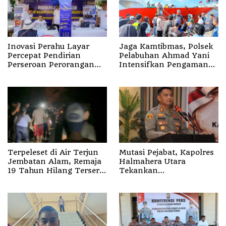
Inovasi Perahu Layar
Jaga Kamtibmas, Polsek
Percepat Pendirian
Pelabuhan Ahmad Yani
Perseroan Perorangan
Intensifkan Pengamanan
bagi Pelaku Usaha di
Aktivitas Penumpang
Maluku Utara
Terpeleset di Air Terjun
Mutasi Pejabat, Kapolres
Jembatan Alam, Remaja
Halmahera Utara
19 Tahun Hilang Terseret
Tekankan
Arus
Profesionalisme dan
Pelayanan Presisi