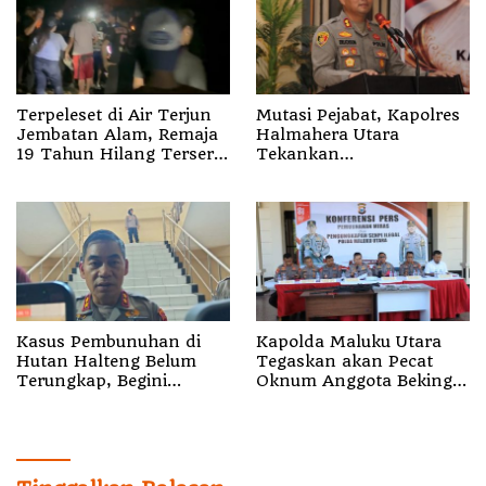
Terpeleset di Air Terjun
Mutasi Pejabat, Kapolres
Jembatan Alam, Remaja
Halmahera Utara
19 Tahun Hilang Terseret
Tekankan
Arus
Profesionalisme dan
Pelayanan Presisi
Kasus Pembunuhan di
Kapolda Maluku Utara
Hutan Halteng Belum
Tegaskan akan Pecat
Terungkap, Begini
Oknum Anggota Bekingi
Penjelasan Kapolda
Segala Bentuk Kejahatan
Malut