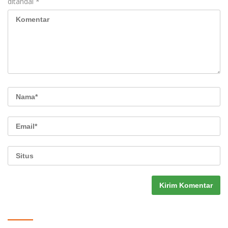
ditandai
*