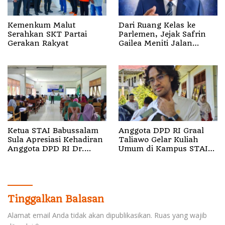
Kemenkum Malut
Dari Ruang Kelas ke
Serahkan SKT Partai
Parlemen, Jejak Safrin
Gerakan Rakyat
Gailea Meniti Jalan
Politik
Ketua STAI Babussalam
Anggota DPD RI Graal
Sula Apresiasi Kehadiran
Taliawo Gelar Kuliah
Anggota DPD RI Dr.
Umum di Kampus STAI
Graal Taliawo
Babussalam Sula, Dorong
Politik Gagasan
Tinggalkan Balasan
Alamat email Anda tidak akan dipublikasikan.
Ruas yang wajib