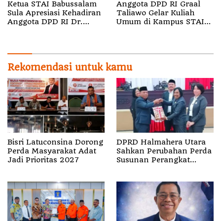
Ketua STAI Babussalam
Anggota DPD RI Graal
Sula Apresiasi Kehadiran
Taliawo Gelar Kuliah
Anggota DPD RI Dr.
Umum di Kampus STAI
Graal Taliawo
Babussalam Sula, Dorong
Politik Gagasan
Rekomendasi untuk kamu
Bisri Latuconsina Dorong
DPRD Halmahera Utara
Perda Masyarakat Adat
Sahkan Perubahan Perda
Jadi Prioritas 2027
Susunan Perangkat
Daerah, Perkuat Tata
Kelola Pemerintahan