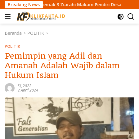
L
demak 3 Ziarahi Makam Pendiri Desa
Breaking News
Mahasiswa KKN U
a
n
g
s
Beranda
POLITIK
u
n
POLITIK
g
Pemimpin yang Adil dan
k
Amanah Adalah Wajib dalam
e
k
Hukum Islam
o
n
Kf_2022
2 April 2024
t
e
n