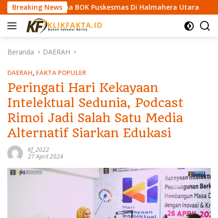
L
 Miliar Dana BOK Puskesmas Di Halmahera Utara
Breaking News
BPD A
a
n
g
s
Beranda
DAERAH
u
n
DAERAH
,
FAKTA POPULER
g
Peringati Hari Kekayaan
k
Intelektual Sedunia, Podcast
e
k
Rimoi Jadi Salah Satu Media
o
Alternatif Siarkan Edukasi
n
t
Kf_2022
e
27 April 2024
n