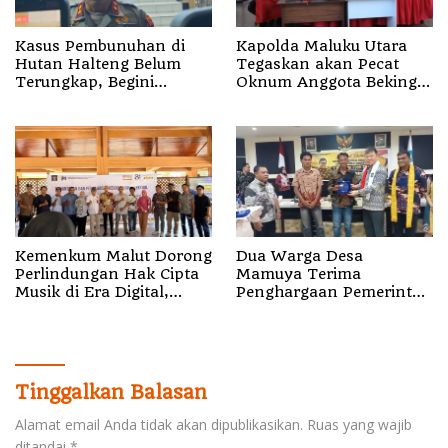
Kasus Pembunuhan di
Kapolda Maluku Utara
Hutan Halteng Belum
Tegaskan akan Pecat
Terungkap, Begini
Oknum Anggota Bekingi
Penjelasan Kapolda
Segala Bentuk Kejahatan
Malut
Kemenkum Malut Dorong
Dua Warga Desa
Perlindungan Hak Cipta
Mamuya Terima
Musik di Era Digital,
Penghargaan Pemerintah
Sosialisasikan
Singapura, Temukan
Pencatatan Gratis dan
Korban Erupsi Gunung
Penguatan Royalti
Dukono
Tinggalkan Balasan
Alamat email Anda tidak akan dipublikasikan.
Ruas yang wajib
ditandai
*