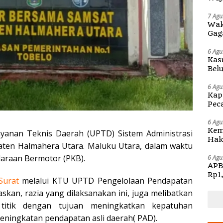
di S
7 Agu
Wak
Gag
6 Agu
Kas
Bel
Kap
6 Agu
Kap
Pec
Ben
6 Agu
Kem
yanan Teknis Daerah (UPTD) Sistem Administrasi
Hak 
ten Halmahera Utara. Maluku Utara, dalam waktu
Sos
Pen
daraan Bermotor (PKB).
6 Agu
APB
Rp1
Surat
melalui KTU UPTD Pengelolaan Pendapatan
skan, razia yang dilaksanakan ini, juga melibatkan
h titik dengan tujuan meningkatkan kepatuhan
peningkatan pendapatan asli daerah( PAD).