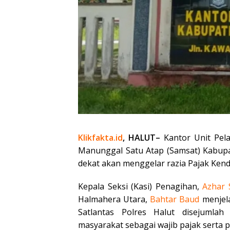
Klikfakta.id
, HALUT–
Kantor Unit Pela
Manunggal Satu Atap (Samsat) Kabupa
dekat akan menggelar razia Pajak Ken
Kepala Seksi (Kasi) Penagihan,
Azhar
Halmahera Utara,
Bahtar
Baud
menjela
Satlantas Polres Halut disejumla
masyarakat sebagai wajib pajak serta 