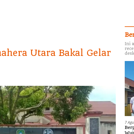
Be
Ini 
rece
hera Utara Bakal Gelar
desk
7 Agu
Berp
Wuj