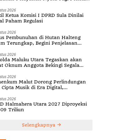
ula
stus 2026
il Ketua Komisi I DPRD Sula Dinilai
al Paham Regulasi
stus 2026
us Pembunuhan di Hutan Halteng
um Terungkap, Begini Penjelasan
olda Malut
stus 2026
olda Maluku Utara Tegaskan akan
at Oknum Anggota Bekingi Segala
tuk Kejahatan
stus 2026
enkum Malut Dorong Perlindungan
Cipta Musik di Era Digital,
ialisasikan Pencatatan Gratis dan
guatan Royalti
stus 2026
D Halmahera Utara 2027 Diproyeksi
,09 Triliun
Selengkapnya