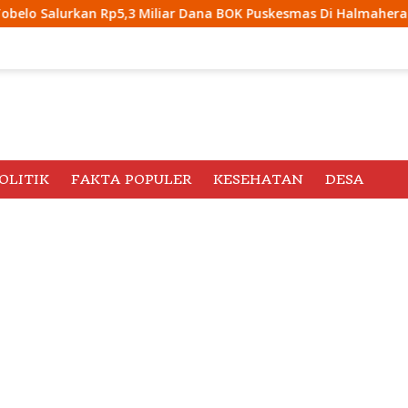
 Miliar Dana BOK Puskesmas Di Halmahera Utara
BPD At
OLITIK
FAKTA POPULER
KESEHATAN
DESA