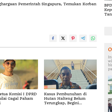
hargaan Pemerintah Singapura, Temukan Korban
BPD
Kep
Tan
Rem
TA 
O
In
wi
b
pa
etua Komisi I DPRD
Kasus Pembunuhan di
nilai Gagal Paham
Hutan Halteng Belum
i
Terungkap, Begini
Penjelasan Kapolda Malut