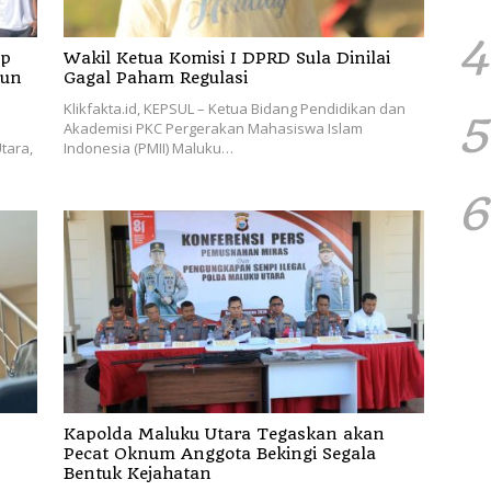
4
Wakil Ketua Komisi I DPRD Sula Dinilai
iun
Gagal Paham Regulasi
Klikfakta.id, KEPSUL – Ketua Bidang Pendidikan dan
5
Akademisi PKC Pergerakan Mahasiswa Islam
tara,
Indonesia (PMII) Maluku…
6
Kapolda Maluku Utara Tegaskan akan
Pecat Oknum Anggota Bekingi Segala
Bentuk Kejahatan