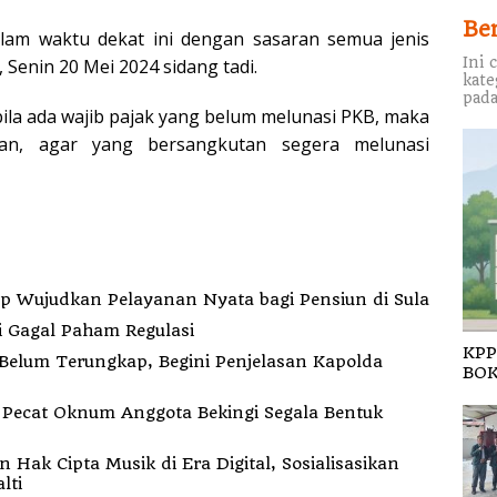
Be
alam waktu dekat ini dengan sasaran semua jenis
Ini 
 Senin 20 Mei 2024 sidang tadi.
kate
pada
abila ada wajib pajak yang belum melunasi PKB, maka
an, agar yang bersangkutan segera melunasi
indah Kantor ke Fogi, PT MDP Siap Wujudkan Pelayanan Nyata bagi Pensiun di Sula
i Gagal Paham Regulasi
KPP
elum Terungkap, Begini Penjelasan Kapolda
BOK
k
ak Cipta Musik di Era Digital, Sosialisasikan
lti