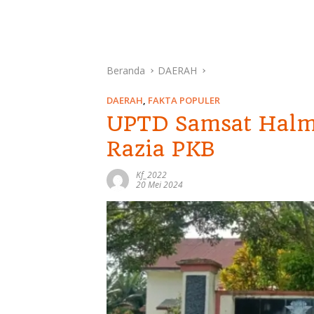
Beranda
DAERAH
DAERAH
,
FAKTA POPULER
UPTD Samsat Halma
Razia PKB
Kf_2022
20 Mei 2024