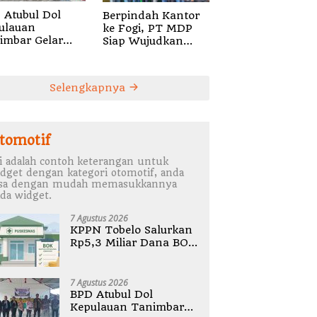
 Atubul Dol
Berpindah Kantor
ulauan
ke Fogi, PT MDP
imbar Gelar
Siap Wujudkan
bug Stunting
Pelayanan Nyata
2026
bagi Pensiun di
Sula
Selengkapnya
tomotif
i adalah contoh keterangan untuk
dget dengan kategori otomotif, anda
isa dengan mudah memasukkannya
da widget.
7 Agustus 2026
KPPN Tobelo Salurkan
Rp5,3 Miliar Dana BOK
Puskesmas Di
Halmahera Utara
7 Agustus 2026
BPD Atubul Dol
Kepulauan Tanimbar