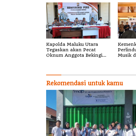
Kapolda Maluku Utara
Kemenk
Tegaskan akan Pecat
Perlind
Oknum Anggota Bekingi
Musik di
Segala Bentuk Kejahatan
Sosiali
Gratis 
Royalti
Rekomendasi untuk kamu