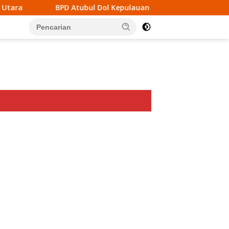
ubul Dol Kepulauan Tanimbar Gelar Rembug Stunting TA 2026