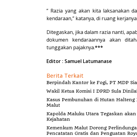
” Razia yang akan kita laksanakan d
kendaraan,” katanya, di ruang kerjanya,
Ditegaskan, jika dalam razia nanti, ap
dokumen kendaraannya akan ditah
tunggakan pajaknya.
***
Editor : Samuel Latumanase
Berita Terkait
Berp
Wakil Ketua Komisi I DPRD Sula Dinila
Kasus Pembunuhan di Hutan Halteng B
Malut
Kapolda Maluku Utara Tegaskan akan Pecat Oknum Anggota Bekingi Segala Bentu
Kejahatan
Kemenkum Malut Dorong Perlindungan H
Pencatatan Gratis dan Penguatan Roya