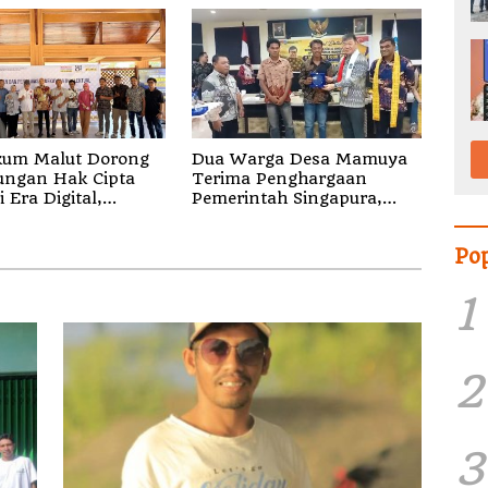
um Malut Dorong
Dua Warga Desa Mamuya
ungan Hak Cipta
Terima Penghargaan
 Era Digital,
Pemerintah Singapura,
sasikan Pencatatan
Temukan Korban Erupsi
dan Penguatan
Gunung Dukono
Po
1
2
3