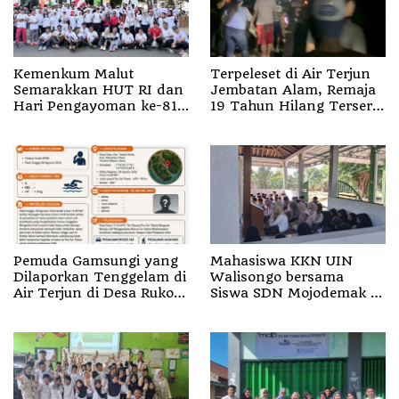
Kemenkum Malut
Terpeleset di Air Terjun
Semarakkan HUT RI dan
Jembatan Alam, Remaja
Hari Pengayoman ke-81
19 Tahun Hilang Terseret
melalui Fun Walk di
Arus
Ternate
Pemuda Gamsungi yang
Mahasiswa KKN UIN
Dilaporkan Tenggelam di
Walisongo bersama
Air Terjun di Desa Ruko
Siswa SDN Mojodemak 3
Halut Belum Ditemukan
Ziarahi Makam Pendiri
Desa