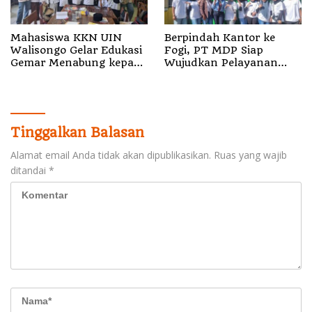
Mahasiswa KKN UIN
Berpindah Kantor ke
Walisongo Gelar Edukasi
Fogi, PT MDP Siap
Gemar Menabung kepada
Wujudkan Pelayanan
Siswa di SD 3 Mojodemak
Nyata bagi Pensiun di
Sula
Tinggalkan Balasan
Alamat email Anda tidak akan dipublikasikan.
Ruas yang wajib
ditandai
*