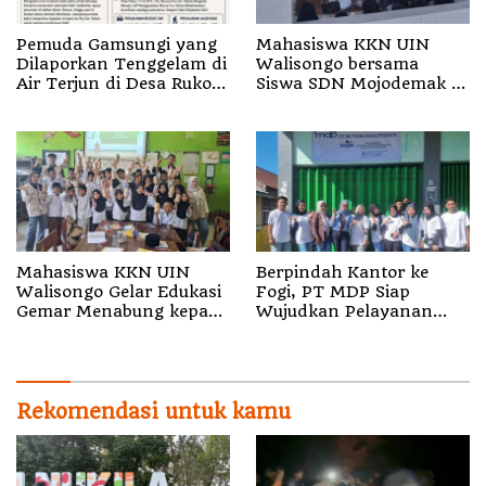
Pemuda Gamsungi yang
Mahasiswa KKN UIN
Dilaporkan Tenggelam di
Walisongo bersama
Air Terjun di Desa Ruko
Siswa SDN Mojodemak 3
Halut Belum Ditemukan
Ziarahi Makam Pendiri
Desa
Mahasiswa KKN UIN
Berpindah Kantor ke
Walisongo Gelar Edukasi
Fogi, PT MDP Siap
Gemar Menabung kepada
Wujudkan Pelayanan
Siswa di SD 3 Mojodemak
Nyata bagi Pensiun di
Sula
Rekomendasi untuk kamu