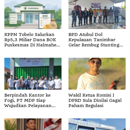
KPPN Tobelo Salurkan
BPD Atubul Dol
Rp5,3 Miliar Dana BOK
Kepulauan Tanimbar
Puskesmas Di Halmahera
Gelar Rembug Stunting
Utara
TA 2026
Berpindah Kantor ke
Wakil Ketua Komisi I
Fogi, PT MDP Siap
DPRD Sula Dinilai Gagal
Wujudkan Pelayanan
Paham Regulasi
Nyata bagi Pensiun di
Sula