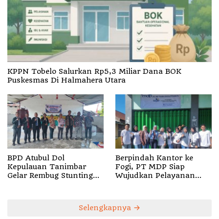
KPPN Tobelo Salurkan Rp5,3 Miliar Dana BOK
Puskesmas Di Halmahera Utara
BPD Atubul Dol
Berpindah Kantor ke
Kepulauan Tanimbar
Fogi, PT MDP Siap
Gelar Rembug Stunting
Wujudkan Pelayanan
TA 2026
Nyata bagi Pensiun di
Sula
Selengkapnya