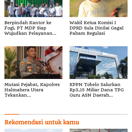
Berpindah Kantor ke
Wakil Ketua Komisi I
Fogi, PT MDP Siap
DPRD Sula Dinilai Gagal
Wujudkan Pelayanan
Paham Regulasi
Nyata bagi Pensiun di
Sula
Mutasi Pejabat, Kapolres
KPPN Tobelo Salurkan
Halmahera Utara
Rp3,15 Miliar Dana TPG
Tekankan
Guru ASN Daerah
Profesionalisme dan
Gelombang I Juli 2026
Pelayanan Presisi
Rekomendasi untuk kamu