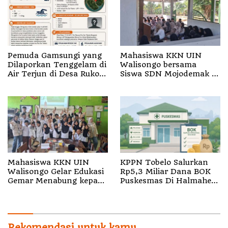
Pemuda Gamsungi yang
Mahasiswa KKN UIN
Dilaporkan Tenggelam di
Walisongo bersama
Air Terjun di Desa Ruko
Siswa SDN Mojodemak 3
Halut Belum Ditemukan
Ziarahi Makam Pendiri
Desa
Mahasiswa KKN UIN
KPPN Tobelo Salurkan
Walisongo Gelar Edukasi
Rp5,3 Miliar Dana BOK
Gemar Menabung kepada
Puskesmas Di Halmahera
Siswa di SD 3 Mojodemak
Utara
Rekomendasi untuk kamu