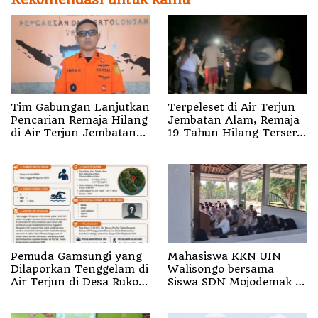
Tim Gabungan Lanjutkan
Terpeleset di Air Terjun
Pencarian Remaja Hilang
Jembatan Alam, Remaja
di Air Terjun Jembatan
19 Tahun Hilang Terseret
Alam
Arus
Pemuda Gamsungi yang
Mahasiswa KKN UIN
Dilaporkan Tenggelam di
Walisongo bersama
Air Terjun di Desa Ruko
Siswa SDN Mojodemak 3
Halut Belum Ditemukan
Ziarahi Makam Pendiri
Desa