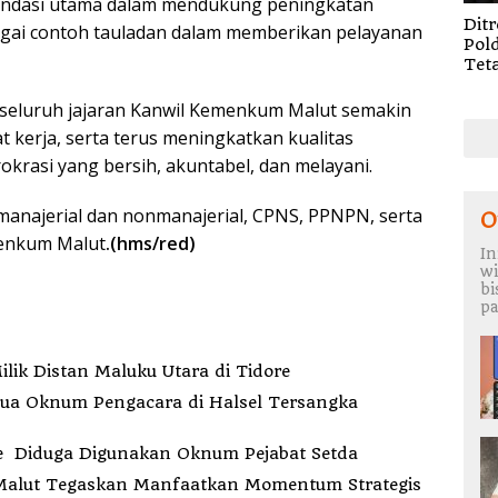
 fondasi utama dalam mendukung peningkatan
Dit
bagai contoh tauladan dalam memberikan pelayanan
Pol
Tet
Okn
di H
n seluruh jajaran Kanwil Kemenkum Malut semakin
Ter
kerja, serta terus meningkatkan kualitas
Pem
krasi yang bersih, akuntabel, dan melayani.
t manajerial dan nonmanajerial, CPNS, PPNPN, serta
O
menkum Malut
.(hms/red)
In
wi
b
pa
ilik Distan Maluku Utara di Tidore
Dua Oknum Pengacara di Halsel Tersangka
Anggaran Operasional Wawali Ternate Diduga Digunakan Oknum Pejabat Setda
a Malut Tegaskan Manfaatkan Momentum Strategis