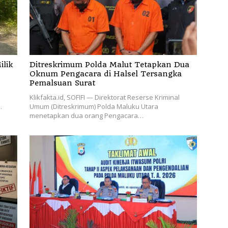
ilik
Ditreskrimum Polda Malut Tetapkan Dua
Oknum Pengacara di Halsel Tersangka
Pemalsuan Surat
Klikfakta.id, SOFIFI — Direktorat Reserse Kriminal
…
Umum (Ditreskrimum) Polda Maluku Utara
menetapkan dua orang Pengacara…