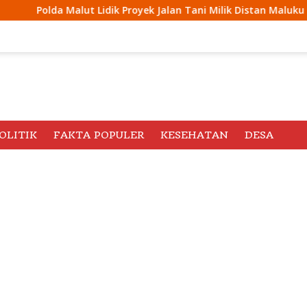
dik Proyek Jalan Tani Milik Distan Maluku Utara di Tidore
OLITIK
FAKTA POPULER
KESEHATAN
DESA