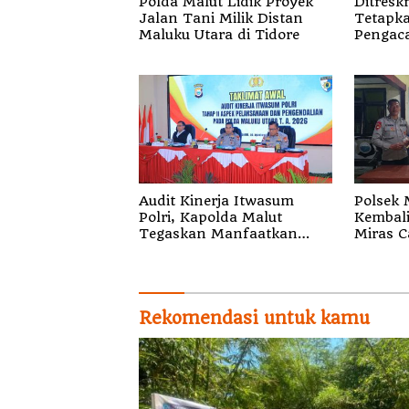
Polda Malut Lidik Proyek
Ditresk
Jalan Tani Milik Distan
Tetapk
Maluku Utara di Tidore
Pengaca
Tersan
Surat
Audit Kinerja Itwasum
Polsek 
Polri, Kapolda Malut
Kembal
Tegaskan Manfaatkan
Miras C
Momentum Strategis
Waituli
Rekomendasi untuk kamu