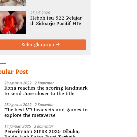
Bermasalah, Tegaskan
Tak Ada Toleransi
Pelanggaran SOP
25 Juli 2026
Heboh Isu 522 Pelajar
di Sidoarjo Positif HIV
Selengkapnya
pular Post
28 Agustus 2022
2 Komentar
Rona reaches the scoring landmark
to send Juve closer to the title
28 Agustus 2022
2 Komentar
The best VR headsets and games to
explore the metaverse
14 Januari 2025
2 Komentar
Penerimaan SIPSS 2025 Dibuka,
Polda Ajak Putra-Putri Terbaik