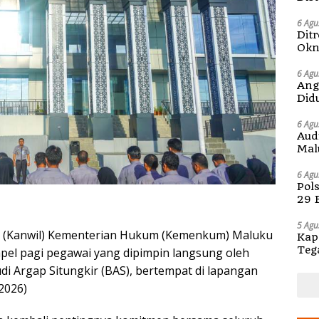
6 Agu
Dit
Okn
Pem
6 Agu
Ang
Did
6 Agu
Aud
Mal
Str
6 Agu
Pol
29 
Sul
5 Agu
h (Kanwil) Kementerian Hukum (Kemenkum) Maluku
Kap
Teg
pel pagi pegawai yang dipimpin langsung oleh
dia
di Argap Situngkir (BAS), bertempat di lapangan
2026)