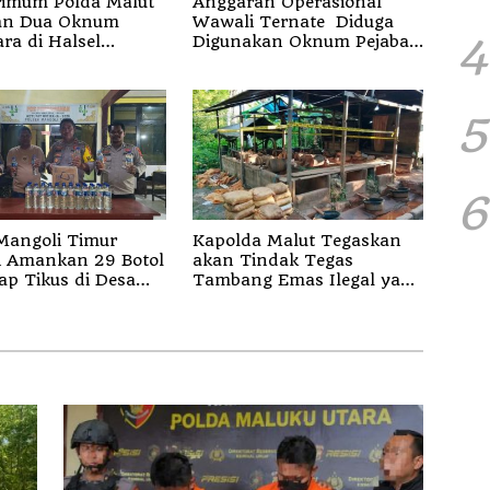
rimum Polda Malut
Anggaran Operasional
an Dua Oknum
Wawali Ternate Diduga
4
ra di Halsel
Digunakan Oknum Pejabat
gka Pemalsuan
Setda
5
6
Mangoli Timur
Kapolda Malut Tegaskan
i Amankan 29 Botol
akan Tindak Tegas
ap Tikus di Desa
Tambang Emas Ilegal yang
a Sula
Diam-diam Beroperasi