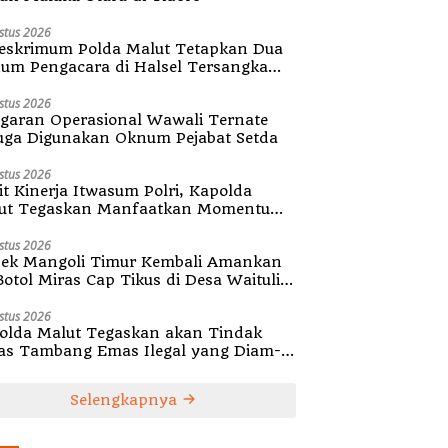
stus 2026
reskrimum Polda Malut Tetapkan Dua
um Pengacara di Halsel Tersangka
alsuan Surat
stus 2026
garan Operasional Wawali Ternate
uga Digunakan Oknum Pejabat Setda
stus 2026
it Kinerja Itwasum Polri, Kapolda
ut Tegaskan Manfaatkan Momentum
ategis
stus 2026
sek Mangoli Timur Kembali Amankan
Botol Miras Cap Tikus di Desa Waitulia
a
stus 2026
olda Malut Tegaskan akan Tindak
as Tambang Emas Ilegal yang Diam-
m Beroperasi
Selengkapnya