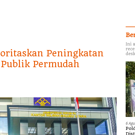
Be
Ini 
rece
oritaskan Peningkatan
desk
n Publik Permudah
6 Agu
Pol
Dis