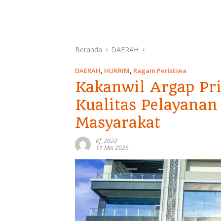
Beranda
DAERAH
DAERAH
,
HUKRIM
,
Ragam Peristiwa
Kakanwil Argap Pri
Kualitas Pelayana
Masyarakat
Kf_2022
11 Mei 2026