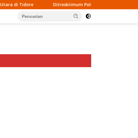
Ditreskrimum Polda Malut Tetapkan Dua Oknum Pengacara d