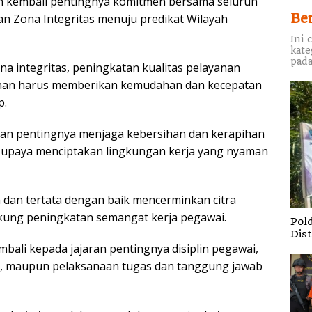
 kembali pentingnya komitmen bersama seluruh
Be
 Zona Integritas menuju predikat Wilayah
Ini 
kate
pada
a integritas, peningkatan kualitas pelayanan
layanan harus memberikan kemudahan dan kecepatan
p.
tkan pentingnya menjaga kebersihan dan kerapihan
i upaya menciptakan lingkungan kerja yang nyaman
h dan tertata dengan baik mencerminkan citra
ukung peningkatan semangat kerja pegawai.
Pol
Dis
bali kepada jajaran pentingnya disiplin pegawai,
u, maupun pelaksanaan tugas dan tanggung jawab