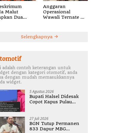
reskrimum
Anggaran
da Malut
Operasional
apkan Dua
Wawali Ternate
um Pengacara
Diduga Digunakan
alsel
Oknum Pejabat
sangka
Setda
Selengkapnya
alsuan Surat
tomotif
i adalah contoh keterangan untuk
dget dengan kategori otomotif, anda
isa dengan mudah memasukkannya
da widget.
5 Agustus 2026
Bupati Halsel Didesak
Copot Kapus Pulau
Joronga Nurdewi
Pandey
27 Juli 2026
BGN Tutup Permanen
833 Dapur MBG