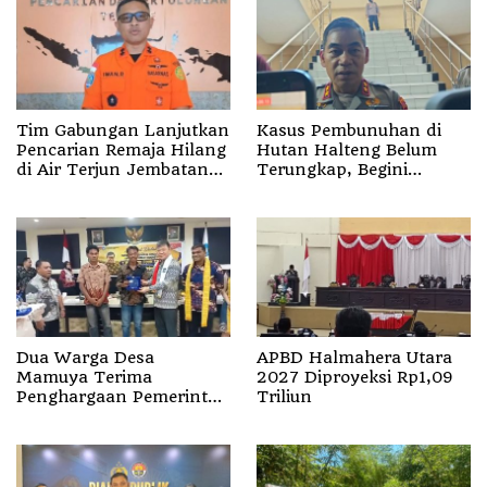
Tim Gabungan Lanjutkan
Kasus Pembunuhan di
Pencarian Remaja Hilang
Hutan Halteng Belum
di Air Terjun Jembatan
Terungkap, Begini
Alam
Penjelasan Kapolda
Malut
Dua Warga Desa
APBD Halmahera Utara
Mamuya Terima
2027 Diproyeksi Rp1,09
Penghargaan Pemerintah
Triliun
Singapura, Temukan
Korban Erupsi Gunung
Dukono