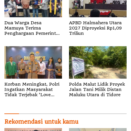
Dua Warga Desa
APBD Halmahera Utara
Mamuya Terima
2027 Diproyeksi Rp1,09
Penghargaan Pemerintah
Triliun
Singapura, Temukan
Korban Erupsi Gunung
Dukono
Korban Meningkat, Polri
Polda Malut Lidik Proyek
Ingatkan Masyarakat
Jalan Tani Milik Distan
Tidak Terjebak ‘Love
Maluku Utara di Tidore
Scamming’
Rekomendasi untuk kamu