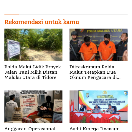
Ekstraksi dalam Webinar
Terima Porsi Terbesar
MGEI-SC UNG
Rekomendasi untuk kamu
Polda Malut Lidik Proyek
Ditreskrimum Polda
Jalan Tani Milik Distan
Malut Tetapkan Dua
Maluku Utara di Tidore
Oknum Pengacara di
Halsel Tersangka
Pemalsuan Surat
Anggaran Operasional
Audit Kinerja Itwasum