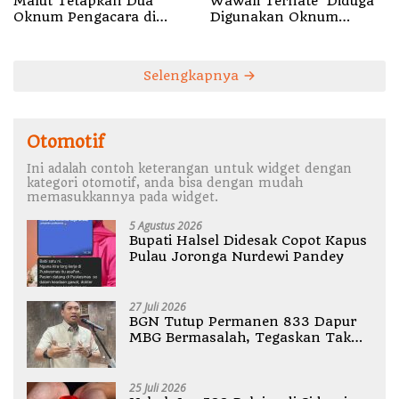
Malut Tetapkan Dua
Wawali Ternate Diduga
Oknum Pengacara di
Digunakan Oknum
Halsel Tersangka
Pejabat Setda
Pemalsuan Surat
Selengkapnya
Otomotif
Ini adalah contoh keterangan untuk widget dengan
kategori otomotif, anda bisa dengan mudah
memasukkannya pada widget.
5 Agustus 2026
Bupati Halsel Didesak Copot Kapus
Pulau Joronga Nurdewi Pandey
27 Juli 2026
BGN Tutup Permanen 833 Dapur
MBG Bermasalah, Tegaskan Tak
Ada Toleransi Pelanggaran SOP
25 Juli 2026