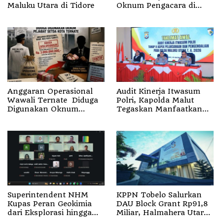
Maluku Utara di Tidore
Oknum Pengacara di
Halsel Tersangka
Pemalsuan Surat
Anggaran Operasional
Audit Kinerja Itwasum
Wawali Ternate Diduga
Polri, Kapolda Malut
Digunakan Oknum
Tegaskan Manfaatkan
Pejabat Setda
Momentum Strategis
Superintendent NHM
KPPN Tobelo Salurkan
Kupas Peran Geokimia
DAU Block Grant Rp91,8
dari Eksplorasi hingga
Miliar, Halmahera Utara