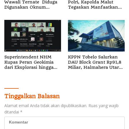
Wawali Ternate Diduga
Polri, Kapolda Malut
Digunakan Oknum
Tegaskan Manfaatkan
Pejabat Setda
Momentum Strategis
Superintendent NHM
KPPN Tobelo Salurkan
Kupas Peran Geokimia
DAU Block Grant Rp91,8
dari Eksplorasi hingga
Miliar, Halmahera Utara
Ekstraksi dalam Webinar
Terima Porsi Terbesar
MGEI-SC UNG
Tinggalkan Balasan
Alamat email Anda tidak akan dipublikasikan.
Ruas yang wajib
ditandai
*