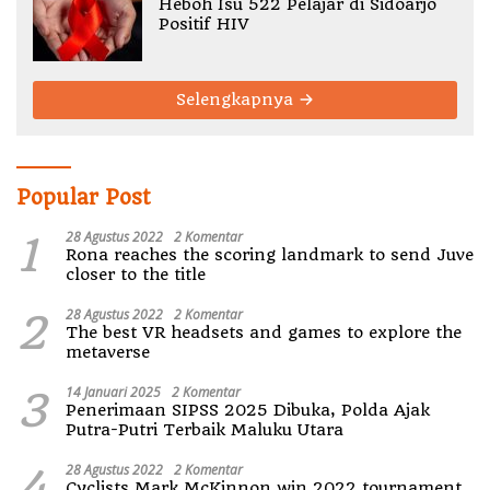
Heboh Isu 522 Pelajar di Sidoarjo
Positif HIV
Selengkapnya
Popular Post
1
28 Agustus 2022
2 Komentar
Rona reaches the scoring landmark to send Juve
closer to the title
2
28 Agustus 2022
2 Komentar
The best VR headsets and games to explore the
metaverse
3
14 Januari 2025
2 Komentar
Penerimaan SIPSS 2025 Dibuka, Polda Ajak
Putra-Putri Terbaik Maluku Utara
4
28 Agustus 2022
2 Komentar
Cyclists Mark McKinnon win 2022 tournament