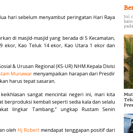
Be
dua hari sebelum menyambut peringatan Hari Raya
Ini 
kate
pada
rkan di masjid-masjid yang berada di 5 Kecamatan,
 9 ekor, Kao Teluk 14 ekor, Kao Utara 1 ekor dan
Sosial & Urusan Regional (KS-UR) NHM.Kepala Divisi
stam
Munawar
menyampaikan harapan dari Presdir
an harus tepat sasaran.
eikhlasan sangat mencintai negeri ini, mari kita
Mut
Tek
erproduksi kembali seperti sedia kala dan selalu
Pres
akat lingkar Tambang,” ungkap Rustam Senin
an oleh
Hj Robert
mendapat tenggapan positif dari