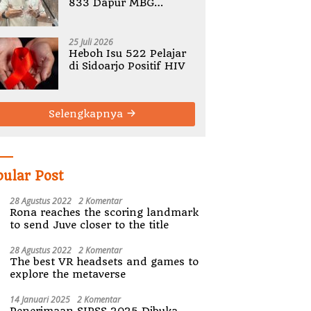
833 Dapur MBG
Bermasalah, Tegaskan
Tak Ada Toleransi
Pelanggaran SOP
25 Juli 2026
Heboh Isu 522 Pelajar
di Sidoarjo Positif HIV
Selengkapnya
pular Post
28 Agustus 2022
2 Komentar
Rona reaches the scoring landmark
to send Juve closer to the title
28 Agustus 2022
2 Komentar
The best VR headsets and games to
explore the metaverse
14 Januari 2025
2 Komentar
Penerimaan SIPSS 2025 Dibuka,