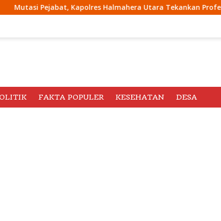
lres Halmahera Utara Tekankan Profesionalisme dan Pelayanan 
OLITIK
FAKTA POPULER
KESEHATAN
DESA