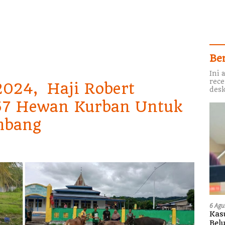
Be
Ini 
rece
2024, Haji Robert
desk
57 Hewan Kurban Untuk
mbang
6 Agu
Kas
Bel