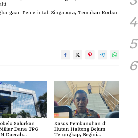
lti
hargaan Pemerintah Singapura, Temukan Korban
4
5
6
obelo Salurkan
Kasus Pembunuhan di
Miliar Dana TPG
Hutan Halteng Belum
SN Daerah
Terungkap, Begini