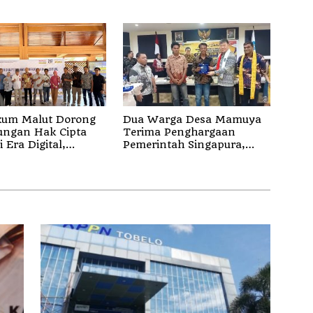
ng I Juli 2026
Penjelasan Kapolda Malut
um Malut Dorong
Dua Warga Desa Mamuya
ungan Hak Cipta
Terima Penghargaan
 Era Digital,
Pemerintah Singapura,
sasikan Pencatatan
Temukan Korban Erupsi
dan Penguatan
Gunung Dukono