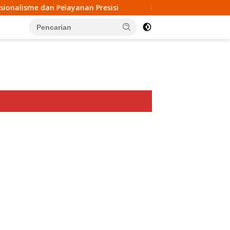
Presisi
KPPN Tobelo Salurkan Rp3,15 Miliar Dana TPG 