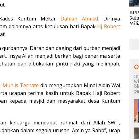
ut.
KPP
Sal
h Kades Kuntum Mekar
Dahlan Ahmad.
Dirinya
Mil
lam dalamnya atas ketulusan hati Bapak
Hj Robert
Gur
at.
Gel
202
an qurbannya. Darah dan daging dari qurban menjadi
bert. Insya Allah menjadi berkah bagi penerima serta
hatan dan dibukakan pintu rizki yang melimpah.
O
In
wi
,
Muhlis Ternate
dia mengucapkan Minal Aidin Wal
b
pa
erta ucapan terima kasih untuk Bapak Haji Robert
ban kepada masjid dan masyarakat desa Kuntum
an keluarga mendapat rahmat dari Allah SWT,
udahkan dalam segala urusan. Amin ya Rabb”, ucap