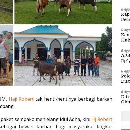
Kap
6 Agu
Kap
Pec
Ben
6 Agu
Kem
Hak 
Sos
Pen
6 Agu
APB
Rp1
6 Agu
Pol
Dis
6 Agu
Dit
NHM,
Haji Robert
tak henti-hentinya berbagi berkah
Okn
ambang.
Pem
paket sembako menjelang Idul Adha, kini
Hj Robert
sebagai hewan kurban bagi masyarakat lingkar