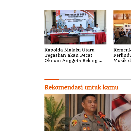
dan Pelayanan Presisi
Gelomba
Kapolda Maluku Utara
Kemenk
Tegaskan akan Pecat
Perlind
Oknum Anggota Bekingi
Musik di
Segala Bentuk Kejahatan
Sosiali
Gratis 
Royalti
Rekomendasi untuk kamu