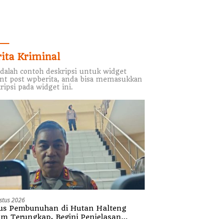
rita Kriminal
adalah contoh deskripsi untuk widget
nt post wpberita, anda bisa memasukkan
ripsi pada widget ini.
stus 2026
us Pembunuhan di Hutan Halteng
um Terungkap, Begini Penjelasan