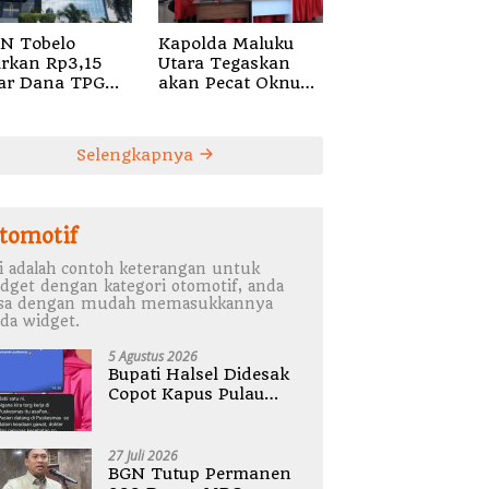
N Tobelo
Kapolda Maluku
urkan Rp3,15
Utara Tegaskan
iar Dana TPG
akan Pecat Oknum
u ASN Daerah
Anggota Bekingi
ombang I Juli
Segala Bentuk
6
Kejahatan
Selengkapnya
tomotif
i adalah contoh keterangan untuk
dget dengan kategori otomotif, anda
isa dengan mudah memasukkannya
da widget.
5 Agustus 2026
Bupati Halsel Didesak
Copot Kapus Pulau
Joronga Nurdewi
Pandey
27 Juli 2026
BGN Tutup Permanen