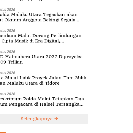
olda Malut
stus 2026
olda Maluku Utara Tegaskan akan
at Oknum Anggota Bekingi Segala
tuk Kejahatan
stus 2026
enkum Malut Dorong Perlindungan
Cipta Musik di Era Digital,
ialisasikan Pencatatan Gratis dan
guatan Royalti
stus 2026
D Halmahera Utara 2027 Diproyeksi
,09 Triliun
stus 2026
da Malut Lidik Proyek Jalan Tani Milik
tan Maluku Utara di Tidore
stus 2026
reskrimum Polda Malut Tetapkan Dua
um Pengacara di Halsel Tersangka
alsuan Surat
Selengkapnya