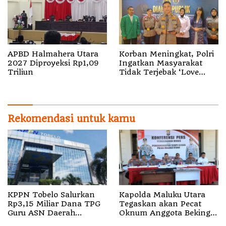
APBD Halmahera Utara
Korban Meningkat, Polri
2027 Diproyeksi Rp1,09
Ingatkan Masyarakat
Triliun
Tidak Terjebak ‘Love
Scamming’
Rekomendasi untuk kamu
KPPN Tobelo Salurkan
Kapolda Maluku Utara
Rp3,15 Miliar Dana TPG
Tegaskan akan Pecat
Guru ASN Daerah
Oknum Anggota Bekingi
Gelombang I Juli 2026
Segala Bentuk Kejahatan