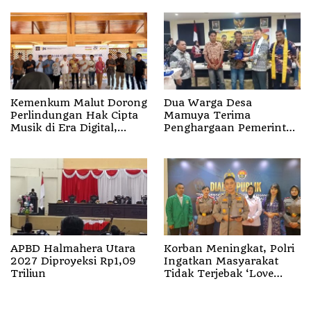
Kemenkum Malut Dorong
Dua Warga Desa
Perlindungan Hak Cipta
Mamuya Terima
Musik di Era Digital,
Penghargaan Pemerintah
Sosialisasikan
Singapura, Temukan
Pencatatan Gratis dan
Korban Erupsi Gunung
Penguatan Royalti
Dukono
APBD Halmahera Utara
Korban Meningkat, Polri
2027 Diproyeksi Rp1,09
Ingatkan Masyarakat
Triliun
Tidak Terjebak ‘Love
Scamming’