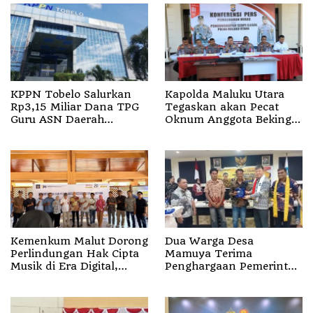
KPPN Tobelo Salurkan
Kapolda Maluku Utara
Rp3,15 Miliar Dana TPG
Tegaskan akan Pecat
Guru ASN Daerah
Oknum Anggota Bekingi
Gelombang I Juli 2026
Segala Bentuk Kejahatan
Kemenkum Malut Dorong
Dua Warga Desa
Perlindungan Hak Cipta
Mamuya Terima
Musik di Era Digital,
Penghargaan Pemerintah
Sosialisasikan
Singapura, Temukan
Pencatatan Gratis dan
Korban Erupsi Gunung
Penguatan Royalti
Dukono