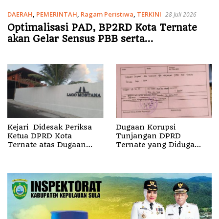
DAERAH
,
PEMERINTAH
,
Ragam Peristiwa
,
TERKINI
28 Juli 2026
Optimalisasi PAD, BP2RD Kota Ternate
akan Gelar Sensus PBB serta
Pembaharuan Zona Nilai Tanah
Kejari Didesak Periksa
Dugaan Korupsi
Ketua DPRD Kota
Tunjangan DPRD
Ternate atas Dugaan
Ternate yang Diduga
Suap Villa Lago Montana
Seret Wali Kota dan
Sekda Jadi Atensi
Jampidsus