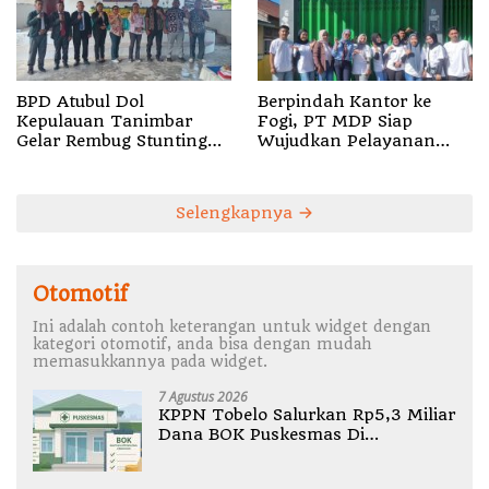
BPD Atubul Dol
Berpindah Kantor ke
Kepulauan Tanimbar
Fogi, PT MDP Siap
Gelar Rembug Stunting
Wujudkan Pelayanan
TA 2026
Nyata bagi Pensiun di
Sula
Selengkapnya
Otomotif
Ini adalah contoh keterangan untuk widget dengan
kategori otomotif, anda bisa dengan mudah
memasukkannya pada widget.
7 Agustus 2026
KPPN Tobelo Salurkan Rp5,3 Miliar
Dana BOK Puskesmas Di
Halmahera Utara