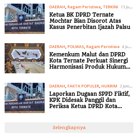
DAERAH
,
Ragam Peristiwa
,
TERKINI
13 Juni
2026
Ketua BK DPRD Ternate
Mochtar Bian Disorot Atas
Kasus Penerbitan Ijazah Palsu
DAERAH
,
POLMAS
,
Ragam Peristiwa
4 Juni
2026
Kemenkum Malut dan DPRD
Kota Ternate Perkuat Sinergi
Harmonisasi Produk Hukum
Daerah dan Pengelolaan JDIH
DAERAH
,
FAKTA POPULER
,
HUKRIM
3 Juni
2026
Laporkan Dugaan SPPD Fiktif,
KPK Didesak Panggil dan
Periksa Ketua DPRD Kota
Ternate
Selengkapnya