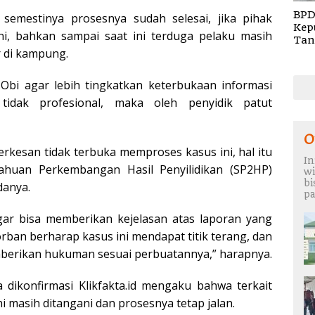
BPD
semestinya prosesnya sudah selesai, jika pihak
Kep
ni, bahkan sampai saat ini terduga pelaku masih
Tan
r di kampung.
Rem
TA 
 Obi agar lebih tingkatkan keterbukaan informasi
tidak profesional, maka oleh penyidik patut
O
 terkesan tidak terbuka memproses kasus ini, hal itu
In
ahuan Perkembangan Hasil Penyilidikan (SP2HP)
wi
b
danya.
pa
ar bisa memberikan kejelasan atas laporan yang
ban berharap kasus ini mendapat titik terang, dan
mberikan hukuman sesuai perbuatannya,” harapnya.
 dikonfirmasi Klikfakta.id mengaku bahwa terkait
i masih ditangani dan prosesnya tetap jalan.