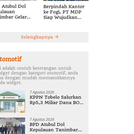
 Atubul Dol
Berpindah Kantor
ulauan
ke Fogi, PT MDP
imbar Gelar
Siap Wujudkan
bug Stunting
Pelayanan Nyata
2026
bagi Pensiun di
Sula
Selengkapnya
tomotif
i adalah contoh keterangan untuk
dget dengan kategori otomotif, anda
isa dengan mudah memasukkannya
da widget.
7 Agustus 2026
KPPN Tobelo Salurkan
Rp5,3 Miliar Dana BOK
Puskesmas Di
Halmahera Utara
7 Agustus 2026
BPD Atubul Dol
Kepulauan Tanimbar