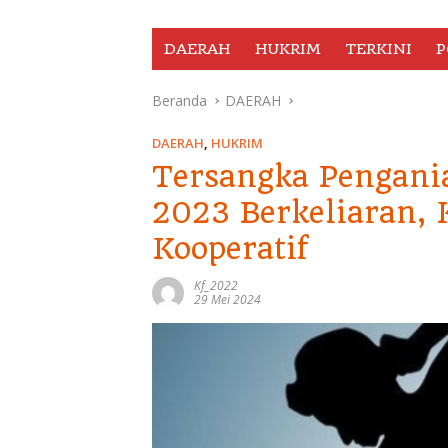
DAERAH
HUKRIM
TERKINI
P
Beranda
DAERAH
DAERAH
,
HUKRIM
Tersangka Pengani
2023 Berkeliaran, 
Kooperatif
Kf_2022
29 Mei 2024