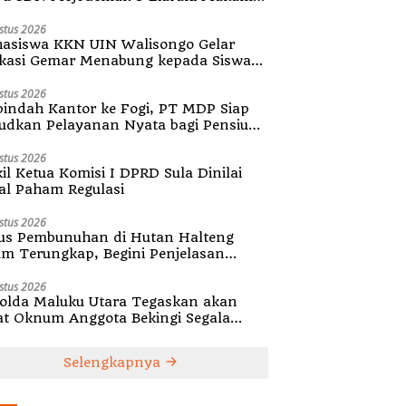
diri Desa
stus 2026
asiswa KKN UIN Walisongo Gelar
kasi Gemar Menabung kepada Siswa
SD 3 Mojodemak
stus 2026
indah Kantor ke Fogi, PT MDP Siap
udkan Pelayanan Nyata bagi Pensiun
ula
stus 2026
il Ketua Komisi I DPRD Sula Dinilai
al Paham Regulasi
stus 2026
us Pembunuhan di Hutan Halteng
um Terungkap, Begini Penjelasan
olda Malut
stus 2026
olda Maluku Utara Tegaskan akan
at Oknum Anggota Bekingi Segala
tuk Kejahatan
Selengkapnya