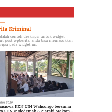
rita Kriminal
adalah contoh deskripsi untuk widget
nt post wpberita, anda bisa memasukkan
ripsi pada widget ini.
stus 2026
asiswa KKN UIN Walisongo bersama
wa SDN Mojodemak 3 Ziarahi Makam