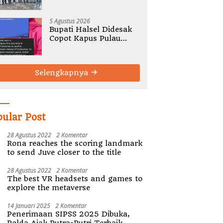
Gelar Rembug Stunting
TA 2026
5 Agustus 2026
Bupati Halsel Didesak
Copot Kapus Pulau
Joronga Nurdewi
Pandey
Selengkapnya
pular Post
28 Agustus 2022
2 Komentar
Rona reaches the scoring landmark
to send Juve closer to the title
28 Agustus 2022
2 Komentar
The best VR headsets and games to
explore the metaverse
14 Januari 2025
2 Komentar
Penerimaan SIPSS 2025 Dibuka,
Polda Ajak Putra-Putri Terbaik