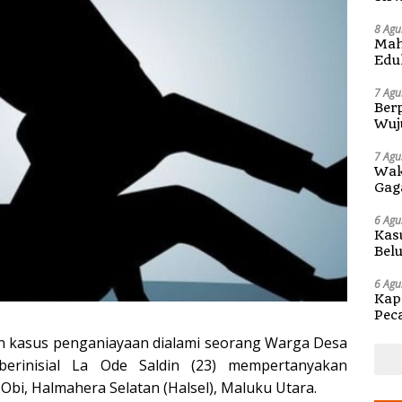
Pen
8 Agu
Mah
Edu
di 
7 Agu
Berp
Wuj
di S
7 Agu
Wak
Gag
6 Agu
Kas
Bel
Kap
6 Agu
Kap
Pec
Ben
 kasus penganiayaan dialami seorang Warga Desa
berinisial La Ode Saldin (23) mempertanyakan
Obi, Halmahera Selatan (Halsel), Maluku Utara.