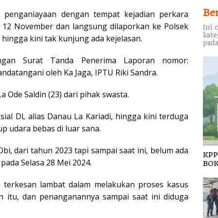
Be
s penganiayaan dengan tempat kejadian perkara
 12 November dan langsung dilaporkan ke Polsek
Ini 
kate
 hingga kini tak kunjung ada kejelasan.
pada
engan Surat Tanda Penerima Laporan nomor:
ndatangani oleh Ka Jaga, IPTU Riki Sandra.
a Ode Saldin (23) dari pihak swasta.
sial DL alias Danau La Kariadi, hingga kini terduga
p udara bebas di luar sana.
bi, dari tahun 2023 tapi sampai saat ini, belum ada
KPP
pada Selasa 28 Mei 2024.
BOK
i terkesan lambat dalam melakukan proses kasus
 itu, dan penanganannya sampai saat ini diduga