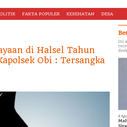
OLITIK
FAKTA POPULER
KESEHATAN
DESA
Be
Ini 
rece
ayaan di Halsel Tahun
desk
Kapolsek Obi : Tersangka
8 Agu
Mah
Sis