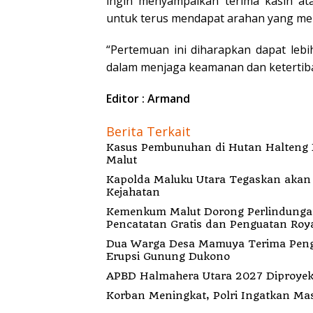
ingin menyampaikan terima kasih at
untuk terus mendapat arahan yang m
“Pertemuan ini diharapkan dapat leb
dalam menjaga keamanan dan ketertiba
Editor : Armand
Berita Terkait
Kasus Pembunuhan di Hutan Halteng B
Malut
Kapolda Maluku Utara Tegaskan akan Pecat Oknum Anggota Bekingi Segala Bentu
Kejahatan
Kemenkum Malut Dorong Perlindungan H
Pencatatan Gratis dan Penguatan Roya
Dua Warga Desa Mamuya Terima Peng
Erupsi Gunung Dukono
APBD Halmahera Utara 2027 Diproyeks
Korban Meningkat, Polri Ingatkan Ma