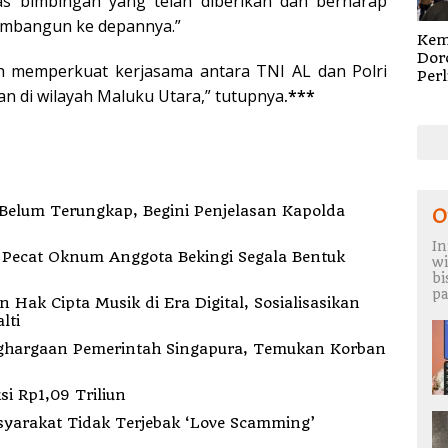
as bimbingan yang telah diberikan dan berharap
embangun ke depannya.”
Kem
Dor
ih memperkuat kerjasama antara TNI AL dan Polri
Per
Cip
n di wilayah Maluku Utara,” tutupnya
.***
Digi
Sosi
Pen
dan
Roya
elum Terungkap, Begini Penjelasan Kapolda
O
In
k
wi
b
pa
ak Cipta Musik di Era Digital, Sosialisasikan
lti
hargaan Pemerintah Singapura, Temukan Korban
i Rp1,09 Triliun
syarakat Tidak Terjebak ‘Love Scamming’