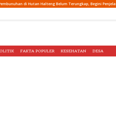
teng Belum Terungkap, Begini Penjelasan Kapolda Malut
OLITIK
FAKTA POPULER
KESEHATAN
DESA