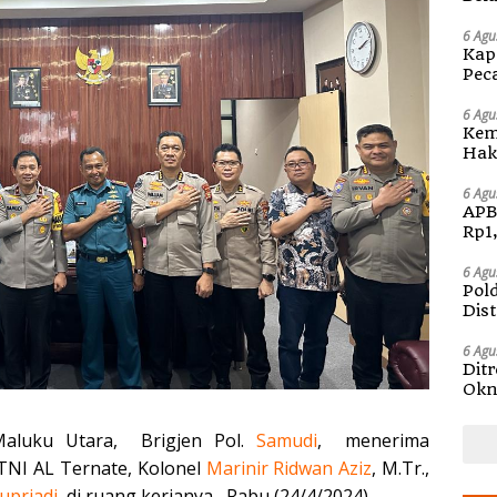
Kap
6 Agu
Kap
Pec
Ben
6 Agu
Kem
Hak 
Sos
Pen
6 Agu
APB
Rp1
6 Agu
Pol
Dis
6 Agu
Dit
Okn
Pem
aluku Utara, Brigjen Pol.
Samudi
, menerima
NI AL Ternate, Kolonel
Marinir Ridwan Aziz
, M.Tr.,
upriadi
, di ruang kerjanya, Rabu (24/4/2024).