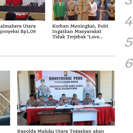
4
almahera Utara
Korban Meningkat, Polri
proyeksi Rp1,09
Ingatkan Masyarakat
Tidak Terjebak ‘Love
5
Scamming’
6
Kapolda Maluku Utara Tegaskan akan