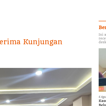
Be
Ini 
rece
Terima Kunjungan
desk
6 Agu
Kas
Bel