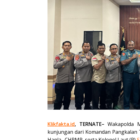
Klikfakta.id
, TERNATE–
Wakapolda M
kunjungan dari Komandan Pangkalan T
Hanla., CHRMP, serta Kolonel Laut (P)
S