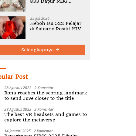
833 Dapur MBG
Bermasalah, Tegaskan
Tak Ada Toleransi
Pelanggaran SOP
25 Juli 2026
Heboh Isu 522 Pelajar
di Sidoarjo Positif HIV
Selengkapnya
pular Post
28 Agustus 2022
2 Komentar
Rona reaches the scoring landmark
to send Juve closer to the title
28 Agustus 2022
2 Komentar
The best VR headsets and games to
explore the metaverse
14 Januari 2025
2 Komentar
Penerimaan SIPSS 2025 Dibuka,