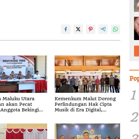
Po
1
 Maluku Utara
Kemenkum Malut Dorong
akan Pecat
Perlindungan Hak Cipta
Anggota Bekingi
Musik di Era Digital,
2
Bentuk Kejahatan
Sosialisasikan Pencatatan
Gratis dan Penguatan
Royalti
3