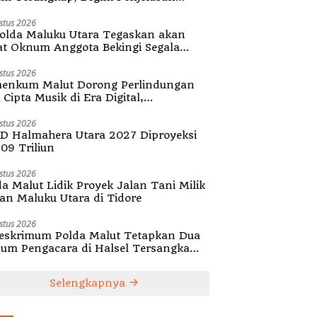
olda Malut
stus 2026
olda Maluku Utara Tegaskan akan
at Oknum Anggota Bekingi Segala
tuk Kejahatan
stus 2026
enkum Malut Dorong Perlindungan
Cipta Musik di Era Digital,
ialisasikan Pencatatan Gratis dan
guatan Royalti
stus 2026
D Halmahera Utara 2027 Diproyeksi
,09 Triliun
stus 2026
da Malut Lidik Proyek Jalan Tani Milik
tan Maluku Utara di Tidore
stus 2026
reskrimum Polda Malut Tetapkan Dua
um Pengacara di Halsel Tersangka
alsuan Surat
Selengkapnya