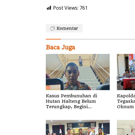
Post Views:
761
Komentar
Baca Juga
Kasus Pembunuhan di
Kapolda
Hutan Halteng Belum
Tegaskan 
Terungkap, Begini
Oknum 
Penjelasan Kapolda Malut
Segala 