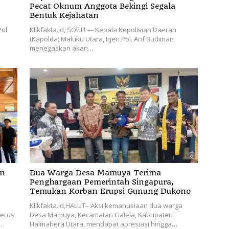
Pecat Oknum Anggota Bekingi Segala
Bentuk Kejahatan
Pol
Klikfakta.id, SOFIFI — Kepala Kepolisian Daerah
(Kapolda) Maluku Utara, Irjen Pol. Arif Budiman
menegaskan akan…
an
Dua Warga Desa Mamuya Terima
Penghargaan Pemerintah Singapura,
Temukan Korban Erupsi Gunung Dukono
Klikfakta.id,HALUT– Aksi kemanusiaan dua warga
terus
Desa Mamuya, Kecamatan Galela, Kabupaten
l…
Halmahera Utara, mendapat apresiasi hingga…