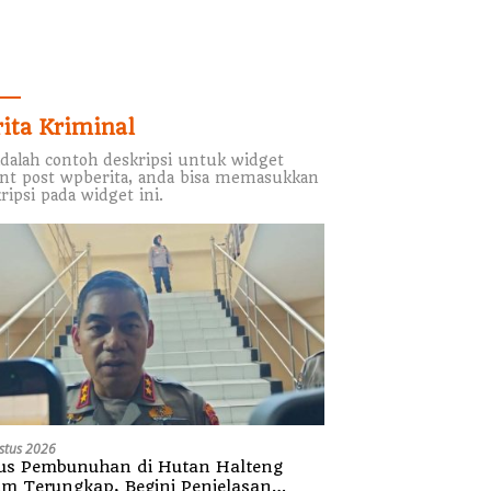
rita Kriminal
adalah contoh deskripsi untuk widget
nt post wpberita, anda bisa memasukkan
ripsi pada widget ini.
stus 2026
us Pembunuhan di Hutan Halteng
um Terungkap, Begini Penjelasan