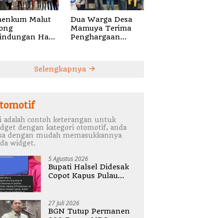
enkum Malut
Dua Warga Desa
ong
Mamuya Terima
lindungan Hak
Penghargaan
ta Musik di Era
Pemerintah
tal,
Singapura,
alisasikan
Temukan Korban
Selengkapnya
catatan Gratis
Erupsi Gunung
 Penguatan
Dukono
lti
tomotif
i adalah contoh keterangan untuk
dget dengan kategori otomotif, anda
isa dengan mudah memasukkannya
da widget.
5 Agustus 2026
Bupati Halsel Didesak
Copot Kapus Pulau
Joronga Nurdewi
Pandey
27 Juli 2026
BGN Tutup Permanen