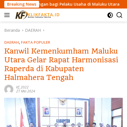
L
 Perorangan bagi Pelaku Usaha di Maluku Utara
Breaking News
Jaga Ka
a
n
g
s
Beranda
DAERAH
u
n
DAERAH
,
FAKTA POPULER
g
Kanwil Kemenkumham Maluku
k
Utara Gelar Rapat Harmonisasi
e
k
Raperda di Kabupaten
o
Halmahera Tengah
n
t
Kf_2022
e
21 Mei 2024
n