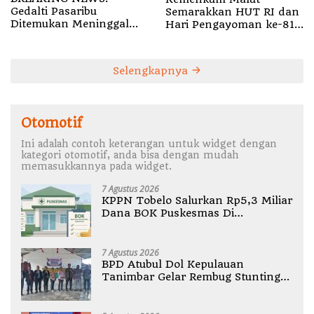
Gedalti Pasaribu
Semarakkan HUT RI dan
Ditemukan Meninggal
Hari Pengayoman ke-81
Dunia di Air Terjun
melalui Fun Walk di
Jembatan Alam
Ternate
Selengkapnya
Otomotif
Ini adalah contoh keterangan untuk widget dengan
kategori otomotif, anda bisa dengan mudah
memasukkannya pada widget.
7 Agustus 2026
KPPN Tobelo Salurkan Rp5,3 Miliar
Dana BOK Puskesmas Di
Halmahera Utara
7 Agustus 2026
BPD Atubul Dol Kepulauan
Tanimbar Gelar Rembug Stunting
TA 2026