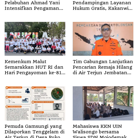
Pelabuhan Ahmad Yani
Pendampingan Layanan
Intensifkan Pengamanan
Hukum Gratis, Kakanwil:
Aktivitas Penumpang
Pencatatan Hak Cipta
Musik Kini Rp0
Kemenkum Malut
Tim Gabungan Lanjutkan
Semarakkan HUT RI dan
Pencarian Remaja Hilang
Hari Pengayoman ke-81
di Air Terjun Jembatan
melalui Fun Walk di
Alam
Ternate
Pemuda Gamsungi yang
Mahasiswa KKN UIN
Dilaporkan Tenggelam di
Walisongo bersama
Air Terjun di Desa Ruko
Siswa SDN Mojodemak 3