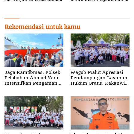
Halut Belum Ditemukan
Ziarahi Makam Pendiri
Desa
Rekomendasi untuk kamu
Jaga Kamtibmas, Polsek
Wagub Malut Apresiasi
Pelabuhan Ahmad Yani
Pendampingan Layanan
Intensifkan Pengamanan
Hukum Gratis, Kakanwil:
Aktivitas Penumpang
Pencatatan Hak Cipta
Musik Kini Rp0