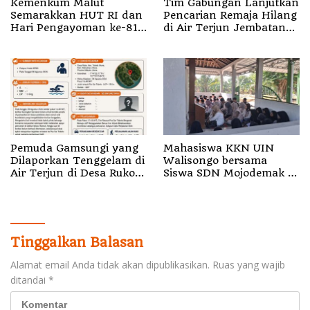
Kemenkum Malut
Tim Gabungan Lanjutkan
Semarakkan HUT RI dan
Pencarian Remaja Hilang
Hari Pengayoman ke-81
di Air Terjun Jembatan
melalui Fun Walk di
Alam
Ternate
Pemuda Gamsungi yang
Mahasiswa KKN UIN
Dilaporkan Tenggelam di
Walisongo bersama
Air Terjun di Desa Ruko
Siswa SDN Mojodemak 3
Halut Belum Ditemukan
Ziarahi Makam Pendiri
Desa
Tinggalkan Balasan
Alamat email Anda tidak akan dipublikasikan.
Ruas yang wajib
ditandai
*