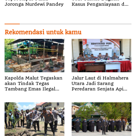
Joronga Nurdewi Pandey
Kasus Penganiayaan dn
Kekerasan Seksual
Oknum Anggota
Rekomendasi untuk kamu
Kapolda Malut Tegaskan
Jalur Laut di Halmahera
akan Tindak Tegas
Utara Jadi Sarang
Tambang Emas Ilegal
Peredaran Senjata Api
yang Diam-diam
Ilegal
Beroperasi