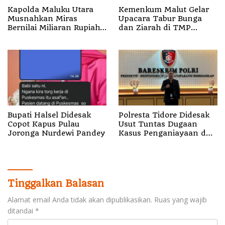
Kapolda Maluku Utara
Kemenkum Malut Gelar
Musnahkan Miras
Upacara Tabur Bunga
Bernilai Miliaran Rupiah,
dan Ziarah di TMP
Hasil Penangkapan dari
Banau, Peringati Hari
Polres
Pengayoman ke-81
Bupati Halsel Didesak
Polresta Tidore Didesak
Copot Kapus Pulau
Usut Tuntas Dugaan
Joronga Nurdewi Pandey
Kasus Penganiayaan dn
Kekerasan Seksual
Oknum Anggota
Tinggalkan Balasan
Alamat email Anda tidak akan dipublikasikan.
Ruas yang wajib
ditandai
*