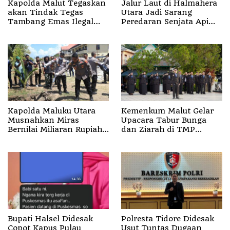
Kapolda Malut Tegaskan
Jalur Laut di Halmahera
akan Tindak Tegas
Utara Jadi Sarang
Tambang Emas Ilegal
Peredaran Senjata Api
yang Diam-diam
Ilegal
Beroperasi
Kapolda Maluku Utara
Kemenkum Malut Gelar
Musnahkan Miras
Upacara Tabur Bunga
Bernilai Miliaran Rupiah,
dan Ziarah di TMP
Hasil Penangkapan dari
Banau, Peringati Hari
Polres
Pengayoman ke-81
Bupati Halsel Didesak
Polresta Tidore Didesak
Copot Kapus Pulau
Usut Tuntas Dugaan