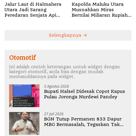
Jalur Laut di Halmahera
Kapolda Maluku Utara
Utara Jadi Sarang
Musnahkan Miras
Peredaran Senjata Api
Bernilai Miliaran Rupiah,
Ilegal
Hasil Penangkapan dari
Polres
Selengkapnya
Otomotif
Ini adalah contoh keterangan untuk widget dengan
kategori otomotif, anda bisa dengan mudah
memasukkannya pada widget.
5 Agustus 2026
Bupati Halsel Didesak Copot Kapus
Pulau Joronga Nurdewi Pandey
27 Juli 2026
BGN Tutup Permanen 833 Dapur
MBG Bermasalah, Tegaskan Tak
Ada Toleransi Pelanggaran SOP