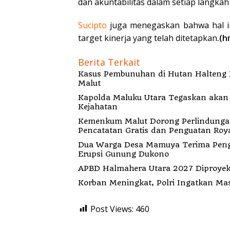
dan akuntabilitas dalam setiap langkah
Sucipto
juga menegaskan bahwa hal i
target kinerja yang telah ditetapkan
.(h
Berita Terkait
Kasus Pembunuhan di Hutan Halteng B
Malut
Kapolda Maluku Utara Tegaskan akan Pecat Oknum Anggota Bekingi Segala Bentu
Kejahatan
Kemenkum Malut Dorong Perlindungan H
Pencatatan Gratis dan Penguatan Roya
Dua Warga Desa Mamuya Terima Peng
Erupsi Gunung Dukono
APBD Halmahera Utara 2027 Diproyeks
Korban Meningkat, Polri Ingatkan Ma
Post Views:
460