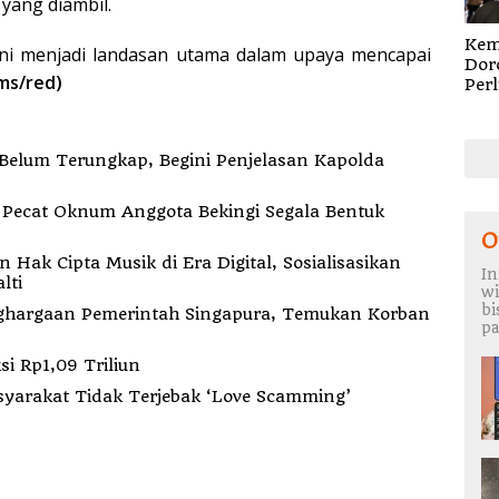
 yang diambil.
Kem
ni menjadi landasan utama dalam upaya mencapai
Dor
ms/red)
Per
Cip
Digi
Sosi
elum Terungkap, Begini Penjelasan Kapolda
Pen
dan
Roya
k
O
ak Cipta Musik di Era Digital, Sosialisasikan
In
lti
wi
b
hargaan Pemerintah Singapura, Temukan Korban
pa
i Rp1,09 Triliun
syarakat Tidak Terjebak ‘Love Scamming’