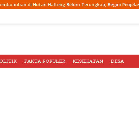
eng Belum Terungkap, Begini Penjelasan Kapolda Malut
OLITIK
FAKTA POPULER
KESEHATAN
DESA