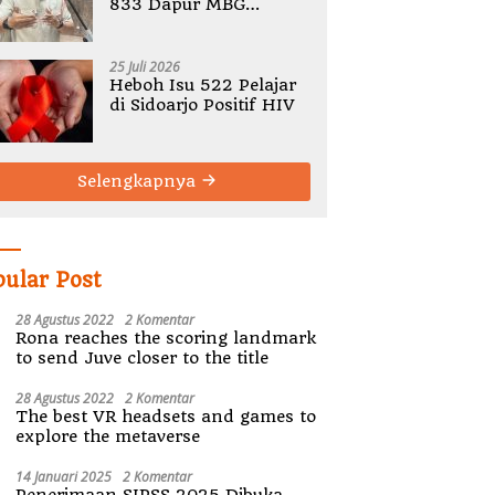
833 Dapur MBG
Bermasalah, Tegaskan
Tak Ada Toleransi
Pelanggaran SOP
25 Juli 2026
Heboh Isu 522 Pelajar
di Sidoarjo Positif HIV
Selengkapnya
pular Post
28 Agustus 2022
2 Komentar
Rona reaches the scoring landmark
to send Juve closer to the title
28 Agustus 2022
2 Komentar
The best VR headsets and games to
explore the metaverse
14 Januari 2025
2 Komentar
Penerimaan SIPSS 2025 Dibuka,