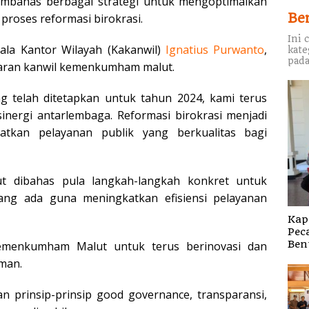
bahas berbagai strategi untuk mengoptimalkan
Be
roses reformasi birokrasi.
Ini 
pala Kantor Wilayah (Kakanwil)
Ignatius Purwanto
,
kate
pada
jajaran kanwil kemenkumham malut.
g telah ditetapkan untuk tahun 2024, kami terus
inergi antarlembaga. Reformasi birokrasi menjadi
tkan pelayanan publik yang berkualitas bagi
ut dibahas pula langkah-langkah konkret untuk
ang ada guna meningkatkan efisiensi pelayanan
Kap
Pec
Ben
Kemenkumham Malut untuk terus berinovasi dan
man.
n prinsip-prinsip good governance, transparansi,