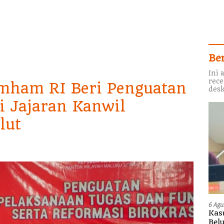
Be
Ini 
rece
mham RI Beri Penguatan
desk
i Jajaran Kanwil
lut
6 Agu
Kas
Bel