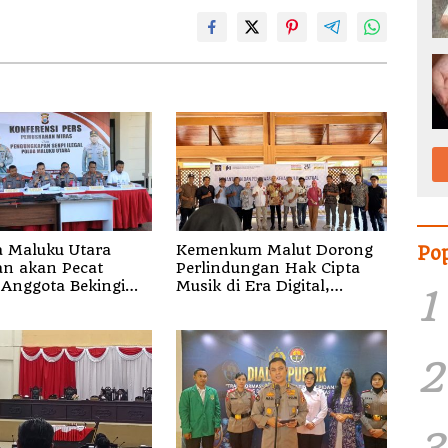
 Maluku Utara
Kemenkum Malut Dorong
Po
akan Pecat
Perlindungan Hak Cipta
Anggota Bekingi
Musik di Era Digital,
1
Bentuk Kejahatan
Sosialisasikan Pencatatan
Gratis dan Penguatan
Royalti
2
3