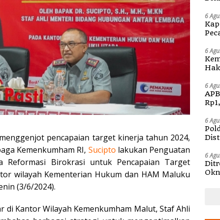
Kap
6 Agu
Kap
Pec
Ben
6 Agu
Kem
Hak 
Sos
Pen
6 Agu
APB
Rp1
6 Agu
Pol
enggenjot pencapaian target kinerja tahun 2024,
Dis
mbaga Kemenkumham RI,
Sucipto
lakukan Penguatan
6 Agu
a Reformasi Birokrasi untuk Pencapaian Target
Dit
Okn
antor wilayah Kementerian Hukum dan HAM Maluku
Pem
nin (3/6/2024).
ar di Kantor Wilayah Kemenkumham Malut, Staf Ahli