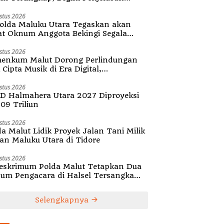
olda Malut
stus 2026
olda Maluku Utara Tegaskan akan
at Oknum Anggota Bekingi Segala
tuk Kejahatan
stus 2026
enkum Malut Dorong Perlindungan
Cipta Musik di Era Digital,
ialisasikan Pencatatan Gratis dan
guatan Royalti
stus 2026
D Halmahera Utara 2027 Diproyeksi
,09 Triliun
stus 2026
da Malut Lidik Proyek Jalan Tani Milik
tan Maluku Utara di Tidore
stus 2026
reskrimum Polda Malut Tetapkan Dua
um Pengacara di Halsel Tersangka
alsuan Surat
Selengkapnya