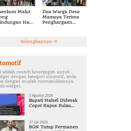
enkum Malut
Dua Warga Desa
ong
Mamuya Terima
lindungan Hak
Penghargaan
ta Musik di Era
Pemerintah
tal,
Singapura,
alisasikan
Temukan Korban
Selengkapnya
catatan Gratis
Erupsi Gunung
 Penguatan
Dukono
lti
tomotif
i adalah contoh keterangan untuk
dget dengan kategori otomotif, anda
isa dengan mudah memasukkannya
da widget.
5 Agustus 2026
Bupati Halsel Didesak
Copot Kapus Pulau
Joronga Nurdewi
Pandey
27 Juli 2026
BGN Tutup Permanen