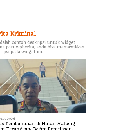
rita Kriminal
adalah contoh deskripsi untuk widget
nt post wpberita, anda bisa memasukkan
ripsi pada widget ini.
stus 2026
us Pembunuhan di Hutan Halteng
um Terungkap, Begini Penjelasan