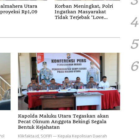
almahera Utara
Korban Meningkat, Polri
proyeksi Rp1,09
Ingatkan Masyarakat
4
Tidak Terjebak ‘Love
Scamming’
5
6
Kapolda Maluku Utara Tegaskan akan
Pecat Oknum Anggota Bekingi Segala
Bentuk Kejahatan
Pol
Klikfakta.id, SOFIFI — Kepala Kepolisian Daerah