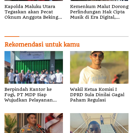
Kapolda Maluku Utara
Kemenkum Malut Dorong
Tegaskan akan Pecat
Perlindungan Hak Cipta
Oknum Anggota Bekingi
Musik di Era Digital,
Segala Bentuk Kejahatan
Sosialisasikan
Pencatatan Gratis dan
Penguatan Royalti
Rekomendasi untuk kamu
Berpindah Kantor ke
Wakil Ketua Komisi I
Fogi, PT MDP Siap
DPRD Sula Dinilai Gagal
Wujudkan Pelayanan
Paham Regulasi
Nyata bagi Pensiun di
Sula