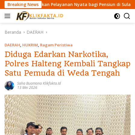
L
Wujudkan Pelayanan Nyata bagi Pensiun di Sula
Breaking News
Wakil K
a
n
g
s
Beranda
DAERAH
u
n
DAERAH
,
HUKRIM
,
Ragam Peristiwa
g
Diduga Edarkan Narkotika,
k
Polres Halteng Kembali Tangkap
e
k
Satu Pemuda di Weda Tengah
o
n
Saha Buamona Klikfakta.id
13 Mei 2026
t
e
n