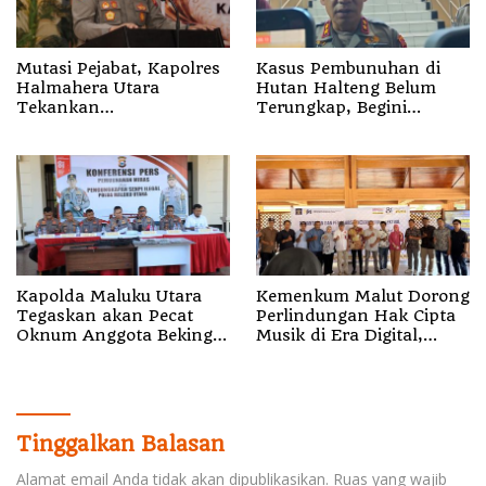
Mutasi Pejabat, Kapolres
Kasus Pembunuhan di
Halmahera Utara
Hutan Halteng Belum
Tekankan
Terungkap, Begini
Profesionalisme dan
Penjelasan Kapolda
Pelayanan Presisi
Malut
Kapolda Maluku Utara
Kemenkum Malut Dorong
Tegaskan akan Pecat
Perlindungan Hak Cipta
Oknum Anggota Bekingi
Musik di Era Digital,
Segala Bentuk Kejahatan
Sosialisasikan
Pencatatan Gratis dan
Penguatan Royalti
Tinggalkan Balasan
Alamat email Anda tidak akan dipublikasikan.
Ruas yang wajib