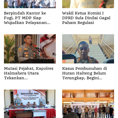
Berpindah Kantor ke
Wakil Ketua Komisi I
Fogi, PT MDP Siap
DPRD Sula Dinilai Gagal
Wujudkan Pelayanan
Paham Regulasi
Nyata bagi Pensiun di
Sula
Mutasi Pejabat, Kapolres
Kasus Pembunuhan di
Halmahera Utara
Hutan Halteng Belum
Tekankan
Terungkap, Begini
Profesionalisme dan
Penjelasan Kapolda
Pelayanan Presisi
Malut